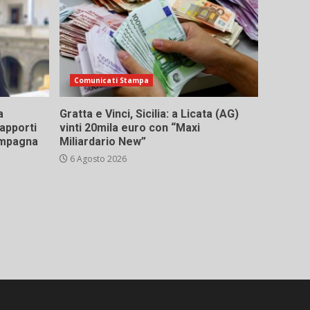
Comunicati Stampa
a
Gratta e Vinci, Sicilia: a Licata (AG)
rapporti
vinti 20mila euro con “Maxi
campagna
Miliardario New”
6 Agosto 2026