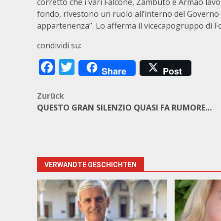
corretto che i vari Falcone, Zambuto e Armao lavo
fondo, rivestono un ruolo all’interno del Govern
appartenenza”. Lo afferma il vicecapogruppo di Fo
condividi su:
Facebook
Twitter
Share
Post
Beitragsnavigation
Zurück
QUESTO GRAN SILENZIO QUASI FA RUMORE…
VERWANDTE GESCHICHTEN