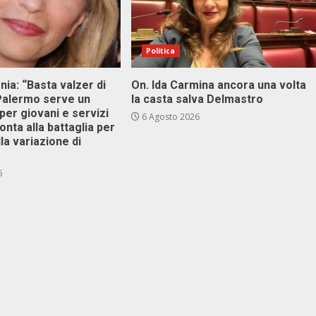
Politica
onia: “Basta valzer di
On. Ida Carmina ancora una volta
 Palermo serve un
la casta salva Delmastro
er giovani e servizi
6 Agosto 2026
ronta alla battaglia per
lla variazione di
6