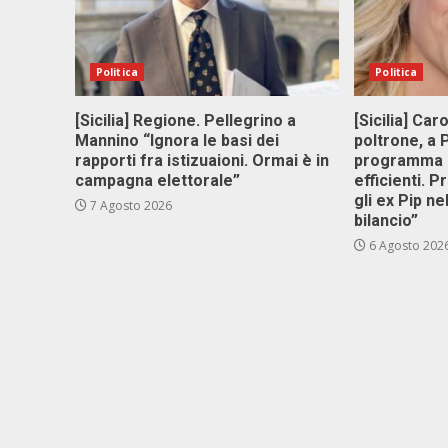
Politica
Politica
[Sicilia] Regione. Pellegrino a
[Sicilia] Car
Mannino “Ignora le basi dei
poltrone, a
rapporti fra istizuaioni. Ormai è in
programma p
campagna elettorale”
efficienti. P
gli ex Pip ne
7 Agosto 2026
bilancio”
6 Agosto 202