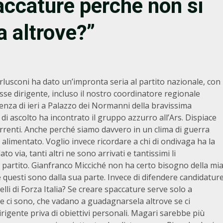
accature perché non si
a altrove?”
rlusconi ha dato un’impronta seria al partito nazionale, con
sse dirigente, incluso il nostro coordinatore regionale
enza di ieri a Palazzo dei Normanni della bravissima
o di ascolto ha incontrato il gruppo azzurro all’Ars. Dispiace
correnti. Anche perché siamo davvero in un clima di guerra
 alimentato. Voglio invece ricordare a chi di ondivaga ha la
via, tanti altri ne sono arrivati e tantissimi li
l partito. Gianfranco Micciché non ha certo bisogno della mi
e questi sono dalla sua parte. Invece di difendere candidatur
elli di Forza Italia? Se creare spaccature serve solo a
he ci sono, che vadano a guadagnarsela altrove se ci
dirigente priva di obiettivi personali. Magari sarebbe più