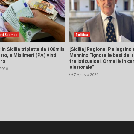
ati Stampa
Politica
in Sicilia tripletta da 100mila
[Sicilia] Regione. Pellegrino 
tto, a Misilmeri (PA) vinti
Mannino “Ignora le basi dei 
uro
fra istizuaioni. Ormai è in 
elettorale”
 2026
7 Agosto 2026