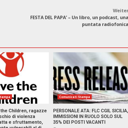
Weite
FESTA DEL PAPA’ – Un libro, un podcast, un
puntata radiofonic
Stampa
Comunicati Stampa
 the Children, ragazze
PERSONALE ATA: FLC CGIL SICILIA
ischio di violenza
IMMISSIONI IN RUOLO SOLO SUL
atta e sfruttamento,
35% DEI POSTI VACANTI
nte vulnerabili al di