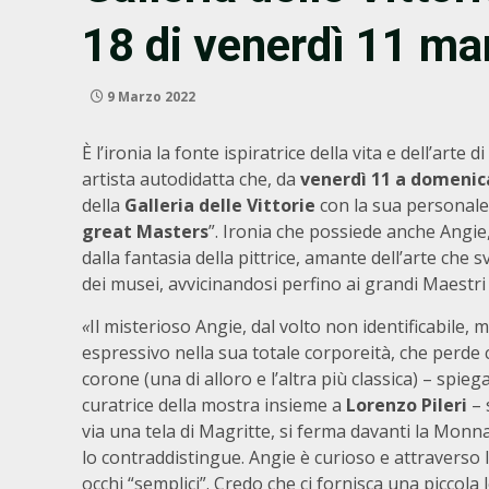
18 di venerdì 11 ma
9 Marzo 2022
È l’ironia la fonte ispiratrice della vita e dell’arte di
artista autodidatta che, da
venerdì 11 a domenic
della
Galleria delle Vittorie
con la sua personale 
great Masters
”. Ironia che possiede anche Angie,
dalla fantasia della pittrice, amante dell’arte che s
dei musei, avvicinandosi perfino ai grandi Maestri
«
Il misterioso Angie, dal volto non identificabile,
espressivo nella sua totale corporeità, che perde
corone (una di alloro e l’altra più classica) – spieg
curatrice della mostra insieme a
Lorenzo Pileri
– 
via una tela di Magritte, si ferma davanti la Monna
lo contraddistingue. Angie è curioso e attraverso la 
occhi “semplici”. Credo che ci fornisca una piccola