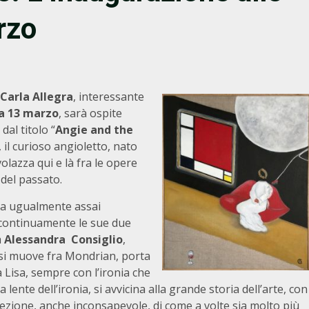
rzo
Carla Allegra
, interessante
a 13 marzo
, sarà ospite
dal titolo “
Angie and the
 il curioso angioletto, nato
volazza qui e là fra le opere
 del passato.
 ma ugualmente assai
 continuamente le sue due
a
Alessandra Consiglio
,
si muove fra Mondrian, porta
 Lisa, sempre con l’ironia che
lente dell’ironia, si avvicina alla grande storia dell’arte, con
 lezione, anche inconsapevole, di come a volte sia molto più