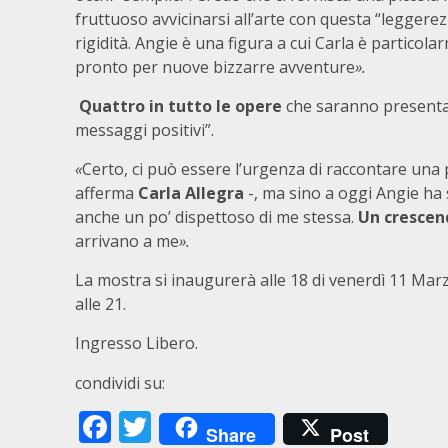
fruttuoso avvicinarsi all’arte con questa “leggere
rigidità. Angie è una figura a cui Carla è partico
pronto per nuove bizzarre avventure
».
Quattro in tutto le opere
che saranno presentate
messaggi positivi”.
«
Certo, ci può essere l’urgenza di raccontare una p
afferma
Carla Allegra
-, ma sino a oggi Angie ha
anche un po’ dispettoso di me stessa.
Un crescen
arrivano a me
».
La mostra si inaugurerà alle 18 di venerdì 11 Marz
alle 21.
Ingresso Libero.
condividi su:
Facebook
Twitter
Share
Post