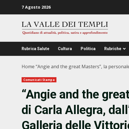
Zum
7 Agosto 2026
Inhalt
springen
Rubrica Salute
Cultura
Politica
Rubriche
Home
“Angie and the great Masters”, la personale d
Comunicati Stampa
“Angie and the grea
di Carla Allegra, dal
Galleria delle Vittor