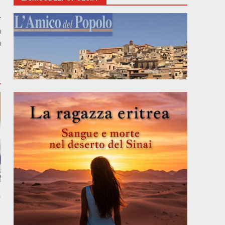
r
a
a
,