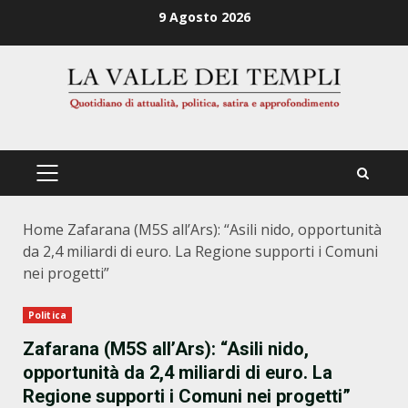
Zum
9 Agosto 2026
Inhalt
springen
PRIMÄRES
MENÜ
Home
Zafarana (M5S all’Ars): “Asili nido, opportunità
da 2,4 miliardi di euro. La Regione supporti i Comuni
nei progetti”
Politica
Zafarana (M5S all’Ars): “Asili nido,
opportunità da 2,4 miliardi di euro. La
Regione supporti i Comuni nei progetti”