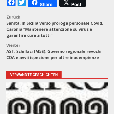
Facebook
Twitter
Share
Post
Beitragsnavigation
Zurück
Sanità. In Sicilia verso proroga personale Covid.
Caronia “Mantenere attenzione su virus e
garantire cure a tutti”
Weiter
AST. Schillaci (M5S): Governo regionale revochi
CDA e avvii ispezione per altre inadempienze
VERWANDTE GESCHICHTEN