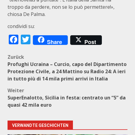
troppo da perdere, non se lo può permettere!»,
chiosa De Palma.
condividi su:
Facebook
Twitter
Share
Post
Beitragsnavigation
Zurück
Profughi Ucraina – Curcio, capo del Dipartimento
Protezione Civile, a 24 Mattino su Radio 24: A ieri
in tutto più di 14 mila primi arrivi in Italia
Weiter
SuperEnalotto, Sicilia in festa: centrato un “5” da
quasi 42 mila euro
VERWANDTE GESCHICHTEN