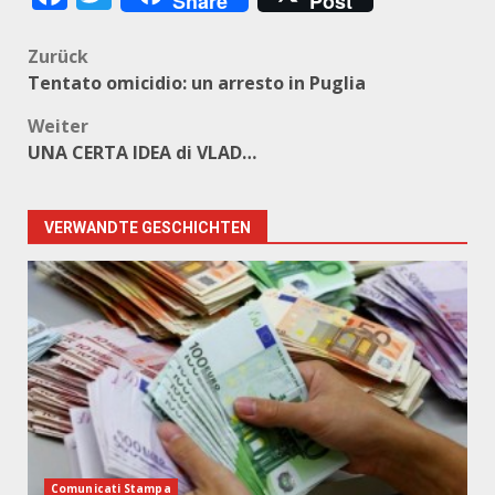
Share
Post
Beitragsnavigation
Zurück
Tentato omicidio: un arresto in Puglia
Weiter
UNA CERTA IDEA di VLAD…
VERWANDTE GESCHICHTEN
Comunicati Stampa