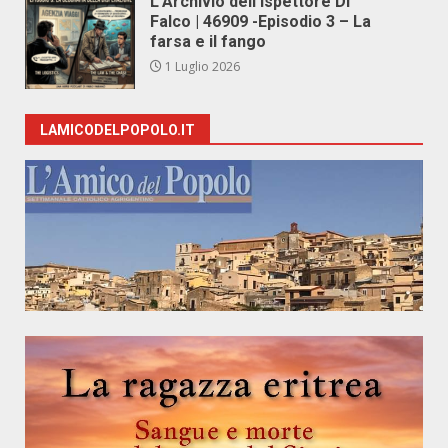
L’Archivio dell’Ispettore Di
Falco | 46909 -Episodio 3 – La
farsa e il fango
1 Luglio 2026
LAMICODELPOPOLO.IT