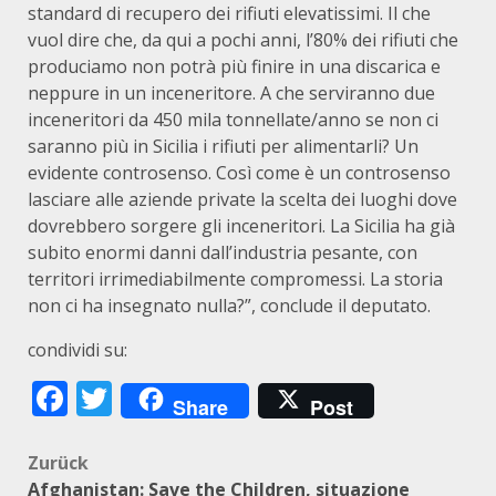
standard di recupero dei rifiuti elevatissimi. Il che
vuol dire che, da qui a pochi anni, l’80% dei rifiuti che
produciamo non potrà più finire in una discarica e
neppure in un inceneritore. A che serviranno due
inceneritori da 450 mila tonnellate/anno se non ci
saranno più in Sicilia i rifiuti per alimentarli? Un
evidente controsenso. Così come è un controsenso
lasciare alle aziende private la scelta dei luoghi dove
dovrebbero sorgere gli inceneritori. La Sicilia ha già
subito enormi danni dall’industria pesante, con
territori irrimediabilmente compromessi. La storia
non ci ha insegnato nulla?”, conclude il deputato.
condividi su:
Facebook
Twitter
Share
Post
Beitragsnavigation
Zurück
Afghanistan: Save the Children, situazione