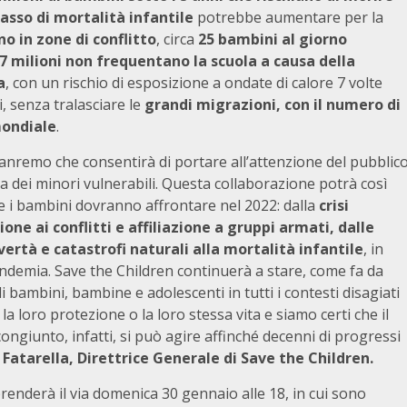
 tasso di mortalità infantile
potrebbe aumentare per la
no in zone di conflitto
, circa
25 bambini al giorno
7 milioni non frequentano la scuola a causa della
a
, con un rischio di esposizione a ondate di calore 7 volte
i, senza tralasciare le
grandi migrazioni, con il numero di
mondiale
.
Sanremo che consentirà di portare all’attenzione del pubblic
ma dei minori vulnerabili. Questa collaborazione potrà così
he i bambini dovranno affrontare nel 2022: dalla
crisi
ne ai conflitti e affiliazione a gruppi armati, dalle
ertà e catastrofi naturali alla mortalità infantile
, in
ndemia. Save the Children continuerà a stare, come fa da
 bambini, bambine e adolescenti in tutti i contesti disagiati
 la loro protezione o la loro stessa vita e siamo certi che il
ongiunto, infatti, si può agire affinché decenni di progressi
 Fatarella, Direttrice Generale di Save the Children.
prenderà il via domenica 30 gennaio alle 18, in cui sono