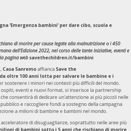
gna ‘Emergenza bambini’ per dare cibo, scuola e
ischiano di morire per cause legate alla malnutrizione o i 450
imana dell’Edizione 2022, nel corso delle tante iniziative, eventi e
 la pagina web
savethechildren.it/bambini
e,
Casa Sanremo
affianca
Save the
a oltre 100 anni lotta per salvare le bambine e i
r sostenere i minori nei contesti più difficili del mondo.
 ospiti, eventi e nuovi format, si inserisce la partnership
, che consentirà di dedicare un’attenzione ai più piccoli nelle
 pubblico e raccogliere fondi a sostegno della campagna
tezione a milioni di bambine e bambini nel mondo.
acceleratore di disuguaglianze, soprattutto nelle aree più
milioni di bambini sotto i 5 anni che rischiano di morire