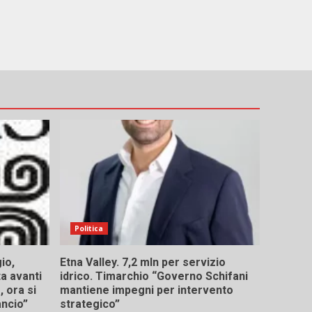
Politica
io,
Etna Valley. 7,2 mln per servizio
ta avanti
idrico. Timarchio “Governo Schifani
 ora si
mantiene impegni per intervento
ancio”
strategico”