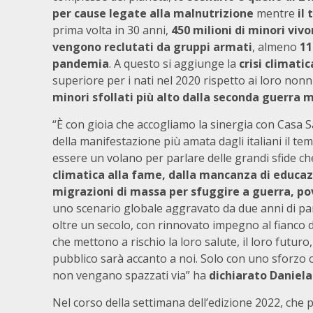
per cause legate alla malnutrizione
mentre
il
prima volta in 30 anni,
450 milioni di minori vivo
vengono reclutati da gruppi armati
, almeno
11
pandemia
. A questo si aggiunge la
crisi climatic
superiore per i nati nel 2020 rispetto ai loro nonn
minori sfollati più alto dalla seconda guerra 
“È con gioia che accogliamo la sinergia con Casa 
della manifestazione più amata dagli italiani il te
essere un volano per parlare delle grandi sfide c
climatica alla fame, dalla mancanza di educazio
migrazioni di massa per sfuggire a guerra, pov
uno scenario globale aggravato da due anni di pa
oltre un secolo, con rinnovato impegno al fianco di
che mettono a rischio la loro salute, il loro futuro,
pubblico sarà accanto a noi. Solo con uno sforzo c
non vengano spazzati via” ha
dichiarato Daniela
Nel corso della settimana dell’edizione 2022, che 