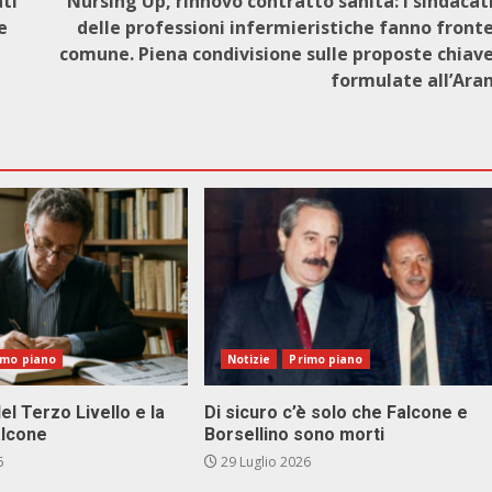
ati
Nursing Up, rinnovo contratto sanità: i sindacat
e
delle professioni infermieristiche fanno front
comune. Piena condivisione sulle proposte chiav
formulate all’Ara
imo piano
Notizie
Primo piano
el Terzo Livello e la
Di sicuro c’è solo che Falcone e
alcone
Borsellino sono morti
6
29 Luglio 2026