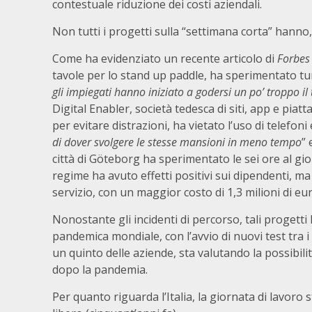
contestuale riduzione dei costi aziendali.
Non tutti i progetti sulla “settimana corta” hanno, t
Come ha evidenziato un recente articolo di
Forbes
tavole per lo stand up paddle, ha sperimentato tur
gli impiegati hanno iniziato a godersi un po’ troppo il
Digital Enabler, società tedesca di siti, app e pi
per evitare distrazioni, ha vietato l’uso di telefon
di dover svolgere le stesse mansioni in meno tempo
” 
città di Göteborg ha sperimentato le sei ore al gio
regime ha avuto effetti positivi sui dipendenti, m
servizio, con un maggior costo di 1,3 milioni di eur
Nonostante gli incidenti di percorso, tali progetti
pandemica mondiale, con l’avvio di nuovi test tra 
un quinto delle aziende, sta valutando la possibili
dopo la pandemia.
Per quanto riguarda l’Italia, la giornata di lavoro