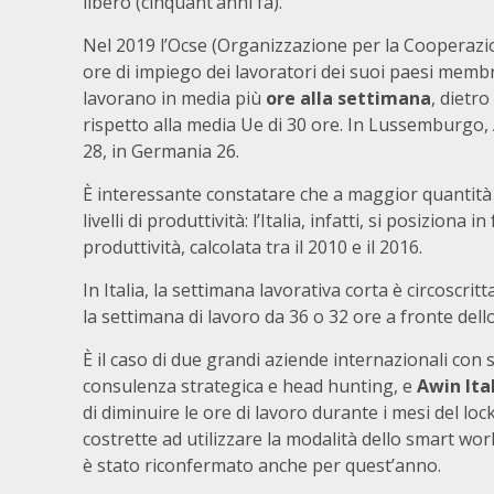
libero (cinquant’anni fa).
Nel 2019 l’Ocse (Organizzazione per la Cooperazi
ore di impiego dei lavoratori dei suoi paesi membri.
lavorano in media più
ore alla settimana
, dietro
rispetto alla media Ue di 30 ore. In Lussemburgo, 
28, in Germania 26.
È interessante constatare che a maggior quantità 
livelli di produttività: l’Italia, infatti, si posiziona i
produttività, calcolata tra il 2010 e il 2016.
In Italia, la settimana lavorativa corta è circoscri
la settimana di lavoro da 36 o 32 ore a fronte dell
È il caso di due grandi aziende internazionali con
consulenza strategica e head hunting, e
Awin Ita
di diminuire le ore di lavoro durante i mesi del l
costrette ad utilizzare la modalità dello smart w
è stato riconfermato anche per quest’anno.