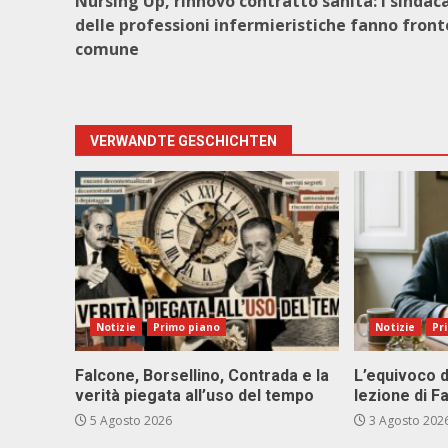
Nursing Up, rinnovo contratto sanità: i sindac
delle professioni infermieristiche fanno front
comune
VERWANDTE GESCHICHTEN
Notizie
Primo piano
Notizie
Pr
Falcone, Borsellino, Contrada e la
L’equivoco d
verità piegata all’uso del tempo
lezione di F
5 Agosto 2026
3 Agosto 202