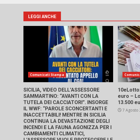
LEGGI ANCHE
Comunicati Stampa
Comunic
SICILIA, VIDEO DELL’ASSESSORE
10eLotto: 
SAMMARTINO: “AVANTI CON LA
euro – Lo
TUTELA DEI CACCIATORI”. INSORGE
13.500 e
IL WWF: “PAROLE SCONCERTANTI E
7 Agosto
INACCETTABILI! MENTRE IN SICILIA
CONTINUA LA DEVASTAZIONE DEGLI
INCENDI E LA FAUNA AGONIZZA PER I
CAMBIAMENTI CLIMATICI,
L’ASSESSORE VUOLE PROTEGGERE LE