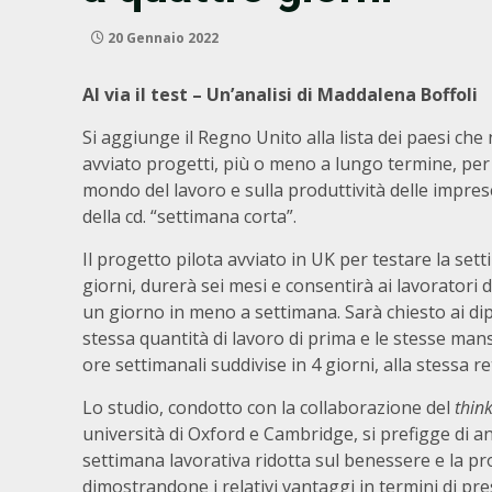
20 Gennaio 2022
Al via il test – Un’analisi di Maddalena Boffoli
Si aggiunge il Regno Unito alla lista dei paesi che
avviato progetti, più o meno a lungo termine, per l
mondo del lavoro e sulla produttività delle impres
della cd. “settimana corta”.
Il progetto pilota avviato in UK per testare la set
giorni, durerà sei mesi e consentirà ai lavoratori d
un giorno in meno a settimana. Sarà chiesto ai dip
stessa quantità di lavoro di prima e le stesse ma
ore settimanali suddivise in 4 giorni, alla stessa r
Lo studio, condotto con la collaborazione del
thin
università di Oxford e Cambridge, si prefigge di an
settimana lavorativa ridotta sul benessere e la pro
dimostrandone i relativi vantaggi in termini di pre