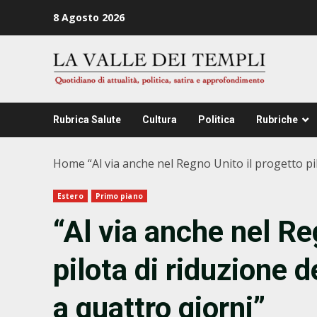
Zum
8 Agosto 2026
Inhalt
springen
Rubrica Salute
Cultura
Politica
Rubriche
Home
“Al via anche nel Regno Unito il progetto pi
Estero
Primo piano
“Al via anche nel Re
pilota di riduzione 
a quattro giorni”