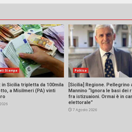
ati Stampa
Politica
in Sicilia tripletta da 100mila
[Sicilia] Regione. Pellegrino 
tto, a Misilmeri (PA) vinti
Mannino “Ignora le basi dei 
uro
fra istizuaioni. Ormai è in 
elettorale”
 2026
7 Agosto 2026