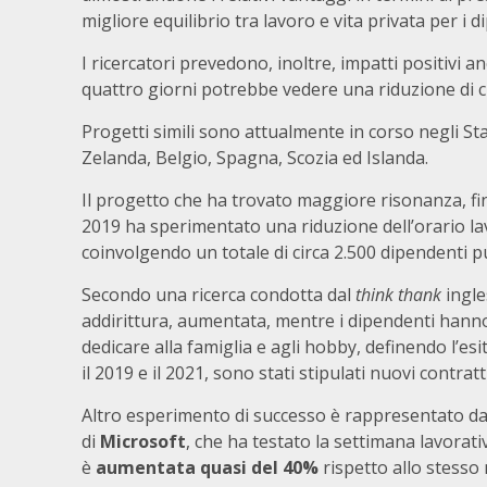
migliore equilibrio tra lavoro e vita privata per i d
I ricercatori prevedono, inoltre, impatti positivi 
quattro giorni potrebbe vedere una riduzione di cir
Progetti simili sono attualmente in corso negli St
Zelanda, Belgio, Spagna, Scozia ed Islanda.
Il progetto che ha trovato maggiore risonanza, fin
2019 ha sperimentato una riduzione dell’orario lav
coinvolgendo un totale di circa 2.500 dipendenti pu
Secondo una ricerca condotta dal
think thank
ingle
addirittura, aumentata, mentre i dipendenti han
dedicare alla famiglia e agli hobby, definendo l’esi
il 2019 e il 2021, sono stati stipulati nuovi contrat
Altro esperimento di successo è rappresentato da 
di
Microsoft
, che ha testato la settimana lavorati
è
aumentata quasi del 40%
rispetto allo stesso