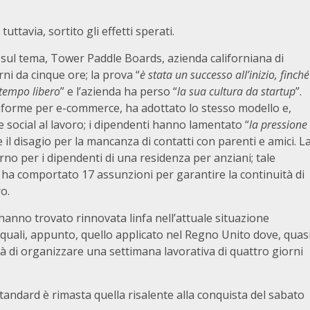
uttavia, sortito gli effetti sperati.
sul tema, Tower Paddle Boards, azienda californiana di
ni da cinque ore; la prova “
è stata un successo all’inizio, finché
 tempo libero
” e l’azienda ha perso “
la sua cultura da startup
”.
attaforme per e-commerce, ha adottato lo stesso modello e,
i e social al lavoro; i dipendenti hanno lamentato “
la pressione
e il disagio per la mancanza di contatti con parenti e amici. L
rno per i dipendenti di una residenza per anziani; tale
a ha comportato 17 assunzioni per garantire la continuità di
o.
 hanno trovato rinnovata linfa nell’attuale situazione
i quali, appunto, quello applicato nel Regno Unito dove, quas
tà di organizzare una settimana lavorativa di quattro giorni
 standard è rimasta quella risalente alla conquista del sabato