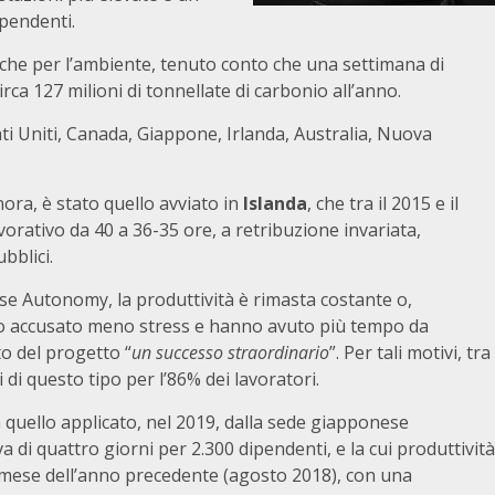
ipendenti.
anche per l’ambiente, tenuto conto che una settimana di
ca 127 milioni di tonnellate di carbonio all’anno.
ati Uniti, Canada, Giappone, Irlanda, Australia, Nuova
ora, è stato quello avviato in
Islanda
, che tra il 2015 e il
orativo da 40 a 36-35 ore, a retribuzione invariata,
bblici.
se Autonomy, la produttività è rimasta costante o,
no accusato meno stress e hanno avuto più tempo da
to del progetto “
un successo straordinario
”. Per tali motivi, tra
ti di questo tipo per l’86% dei lavoratori.
quello applicato, nel 2019, dalla sede giapponese
va di quattro giorni per 2.300 dipendenti, e la cui produttività
 mese dell’anno precedente (agosto 2018), con una