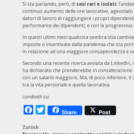
Si sta parlando, però, di
casi rari e isolati
: l’and
continuo aumento delle ore lavorative, agevolato 
datori di lavoro di raggiungere i propri dipendenti
performance dei dipendenti, e con la progressiva er
In questi ultimi mesi qualcosa sembra stia cambia
imposte o incentivate dalla pandemia che sta porta
in relazione ad una maggiore consapevolezza e sens
Secondo una recente ricerca avviata da LinkedIn, in
ha dichiarato che prenderebbe in considerazione l
con un salario maggiore
.
Ma, di poco inferiore, il
tra la vita personale e quella lavorativa.
condividi su:
Facebook
Twitter
Share
Post
Beitragsnavigation
Zurück