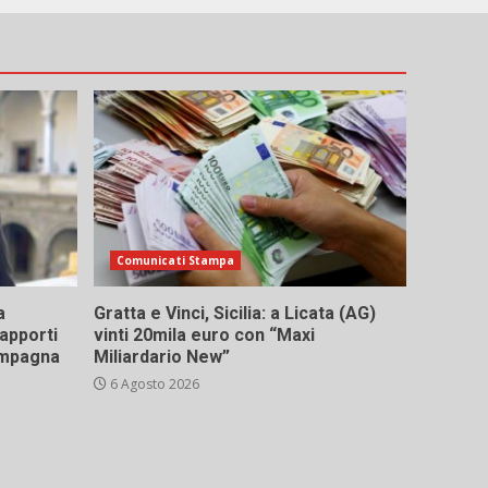
Comunicati Stampa
a
Gratta e Vinci, Sicilia: a Licata (AG)
rapporti
vinti 20mila euro con “Maxi
campagna
Miliardario New”
6 Agosto 2026