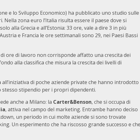
one e lo Sviluppo Economico) ha pubblicato uno studio sulle
 Nella zona euro l’Italia risulta essere il paese dove si
 solo alla Grecia e all’Estonia: 33 ore, vale a dire 3 in più
Austria e Francia le ore settimanali sono 29, nei Paesi Bassi
di ore di lavoro non corrisponde affatto una crescita dei
n fondo alla classifica che misura la crescita dei livelli di
tta all’iniziativa di poche aziende private che hanno introdotto
o stesso stipendio per i propri dipendenti.
 sede anche a Milano: la
Carter&Benson
, che si occupa di
lia
, attiva nel campo del marketing. Entrambe hanno deciso
ockdown, un periodo in cui molte aziende si sono trovate
orking. Un esperimento che ha riscosso grande successo e ch