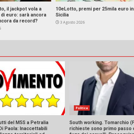
o, il jackpot vola a
10eLotto, premi per 25mila euro in
i di euro: sarà ancora
Sicilia
ncora da record?
3 Agosto 2026
6
Politica
tti del M5S a Petralia
South working. Tomarchio (F
Di Paola: Inaccettabili
richieste sono primo passo 