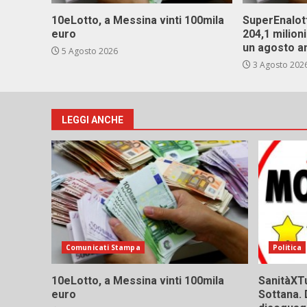
10eLotto, a Messina vinti 100mila
SuperEnalott
euro
204,1 milion
un agosto a
5 Agosto 2026
3 Agosto 202
LEGGI ANCHE
Comunicati Stampa
Politica
10eLotto, a Messina vinti 100mila
SanitàXTu
euro
Sottana. 