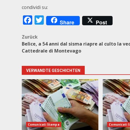
condividi su:
Facebook
Twitter
Share
Post
Beitragsnavigation
Zurück
Belìce, a 54 anni dal sisma riapre al culto la ve
Cattedrale di Montevago
VERWANDTE GESCHICHTEN
Comunicati Stampa
Comunicati 