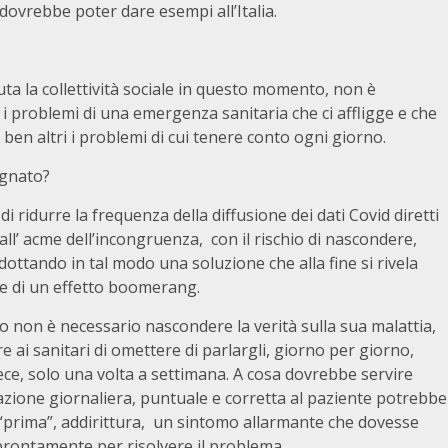
 , dovrebbe poter dare esempi all’Italia.
uta la collettività sociale in questo momento, non è
 i problemi di una emergenza sanitaria che ci affligge e che
ben altri i problemi di cui tenere conto ogni giorno.
egnato?
i ridurre la frequenza della diffusione dei dati Covid diretti
all’ acme dell’incongruenza, con il rischio di nascondere,
dottando in tal modo una soluzione che alla fine si rivela
e di un effetto boomerang.
 non è necessario nascondere la verità sulla sua malattia,
e ai sanitari di omettere di parlargli, giorno per giorno,
vece, solo una volta a settimana. A cosa dovrebbe servire
azione giornaliera, puntuale e corretta al paziente potrebbe
 “prima”, addirittura, un sintomo allarmante che dovesse
prontamente per risolvere il problema.