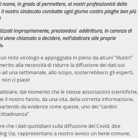
 nome, in grado di permettere, ai nostri professionisti della
me il nostro sindacato combatte ogni giorno contro piaghe ben più
!
lizzati impropriamente, prestandosi addirittura, in carenza di
 viene chiamato a decidere, nell’abdicare alle proprie
a!»
noto virologo e appoggiata in pieno da alcuni “illustri”
erito alla necessità di ridurre la diffusione dei dati sui
ad una settimanale, allo scopo, sosterrebbero gli esperti,
 non ci piace!
arrabbiare, dal momento che le stesse associazioni scientifiche,
e il nostro fanno, da una vita, della corretta informazione,
o partendo da evidenze come queste, uno dei “cardini
cittadinanza”.
re che i dati quotidiani sulla diffusione del Covid, dice
sing Up, rappresentano a nostro avviso un bene comune,