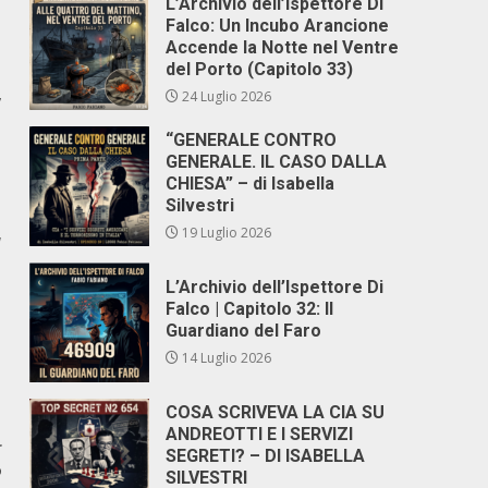
L’Archivio dell’Ispettore Di
Falco: Un Incubo Arancione
Accende la Notte nel Ventre
del Porto (Capitolo 33)
,
24 Luglio 2026
“GENERALE CONTRO
GENERALE. IL CASO DALLA
CHIESA” – di Isabella
Silvestri
19 Luglio 2026
a
L’Archivio dell’Ispettore Di
Falco | Capitolo 32: Il
Guardiano del Faro
14 Luglio 2026
COSA SCRIVEVA LA CIA SU
ANDREOTTI E I SERVIZI
r
SEGRETI? – DI ISABELLA
P
SILVESTRI