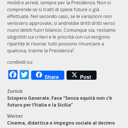
mobili e arredi, sempre per la Presidenza. Non si
comprende se si tratti di spese future o già
effettuate. Nel secondo caso, se le variazioni non
venissero approvate, si andrebbe dritti dritti verso
nuovi debiti fuori bilancio. Comunque sia, restiamo
sbigottiti sui criteri e le priorità con cui vengono
ripartite le risorse: tutti possono rinunciare a
qualcosa, tranne la Presidenza”.
condividi su:
Facebook
Twitter
Share
Post
Beitragsnavigation
Zurück
Sciopero Generale. Fava “Senza equità non c’è
futuro per l’Italia e la Sicilia”
Weiter
Cinema, didattica e impegno sociale al decimo