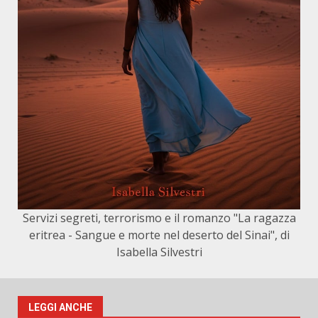
Servizi segreti, terrorismo e il romanzo "La ragazza
eritrea - Sangue e morte nel deserto del Sinai", di
Isabella Silvestri
LEGGI ANCHE