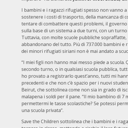
I bambini e i ragazzi rifugiati spesso non vanno a 
sostenere i costi di trasporto, della mancanza di c
tentare di combattere questi problemi, il governo l
sulla base di un sistema a due turni, con un turno 
Tuttavia, con molte scuole pubbliche sopraffatte, 
abbandonano del tutto. Più di 737.000 bambini e 
dei minori rifugiati siriani non è mai andato a scu
“I miei figli non hanno mai messo piede a scuola. 
secondo turno, o in qualsiasi scuola pubblica, tutt
ho provato a registrarlo quest’anno, tutti mi hanno
precedenti e che non c’è spazio per i nuovi studenti
Beirut, che sottolinea come non sia in grado di isc
malapena i soldi per il pane. “Il mio bambino di 7
permettermi le tasse scolastiche? Se potessi perme
una scuola privata”.
Save the Children sottolinea che i bambini e i rag