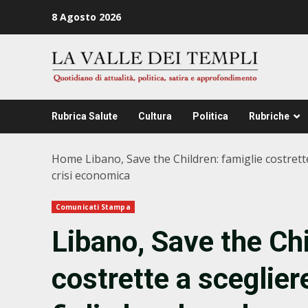
Zum
8 Agosto 2026
Inhalt
springen
Rubrica Salute
Cultura
Politica
Rubriche
Home
Libano, Save the Children: famiglie costrett
crisi economica
Comunicati Stampa
Libano, Save the Chi
costrette a sceglier