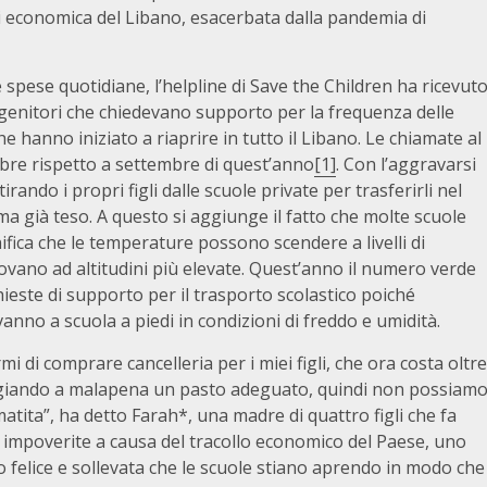
isi economica del Libano, esacerbata dalla pandemia di
 spese quotidiane, l’helpline di Save the Children ha ricevut
 genitori che chiedevano supporto per la frequenza delle
he hanno iniziato a riaprire in tutto il Libano. Le chiamate al
e rispetto a settembre di quest’anno
[1]
. Con l’aggravarsi
irando i propri figli dalle scuole private per trasferirli nel
ma già teso. A questo si aggiunge il fatto che molte scuole
fica che le temperature possono scendere a livelli di
ovano ad altitudini più elevate. Quest’anno il numero verde
hieste di supporto per il trasporto scolastico poiché
anno a scuola a piedi in condizioni di freddo e umidità.
di comprare cancelleria per i miei figli, che ora costa oltre
angiando a malapena un pasto adeguato, quindi non possiam
tita”, ha detto Farah*, una madre di quattro figli che fa
e impoverite a causa del tracollo economico del Paese, uno
o felice e sollevata che le scuole stiano aprendo in modo che