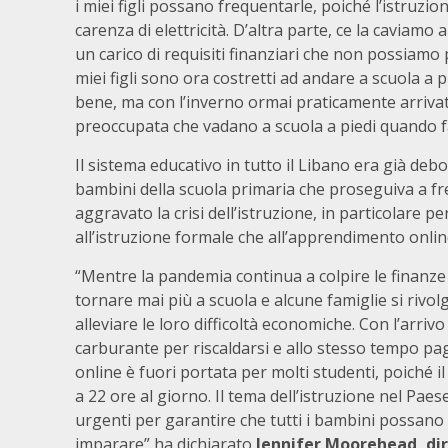
i miei figli possano frequentarle, poiché l’istruzio
carenza di elettricità. D’altra parte, ce la cavia
un carico di requisiti finanziari che non possiamo
miei figli sono ora costretti ad andare a scuola a 
bene, ma con l’inverno ormai praticamente arrivat
preoccupata che vadano a scuola a piedi quando fa
Il sistema educativo in tutto il Libano era già deb
bambini della scuola primaria che proseguiva a f
aggravato la crisi dell’istruzione, in particolare p
all’istruzione formale che all’apprendimento onlin
“Mentre la pandemia continua a colpire le finanze
tornare mai più a scuola e alcune famiglie si rivo
alleviare le loro difficoltà economiche. Con l’arri
carburante per riscaldarsi e allo stesso tempo pa
online è fuori portata per molti studenti, poiché i
a 22 ore al giorno. Il tema dell’istruzione nel Pae
urgenti per garantire che tutti i bambini possano 
imparare” ha dichiarato
Jennifer Moorehead, dir