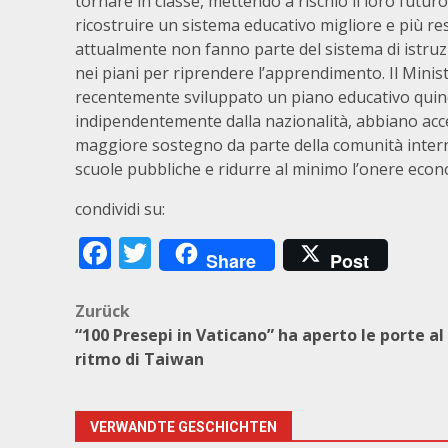
tornare in classe, mettendo a rischio il loro futu
ricostruire un sistema educativo migliore e più res
attualmente non fanno parte del sistema di istruzio
nei piani per riprendere l’apprendimento. Il Minis
recentemente sviluppato un piano educativo quinqu
indipendentemente dalla nazionalità, abbiano acce
maggiore sostegno da parte della comunità interna
scuole pubbliche e ridurre al minimo l’onere econo
condividi su:
Facebook
Twitter
Share
Post
Beitragsnavigation
Zurück
“100 Presepi in Vaticano” ha aperto le porte al
ritmo di Taiwan
VERWANDTE GESCHICHTEN