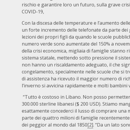
rischio e garantire loro un futuro, sulla grave cr
COVID-19,
Con la discesa delle temperature e l’aumento delle
un forte incremento delle telefonate da parte dei
lezioni dei propri figli da quando le scuole pubblic
numero verde sono aumentate del 150% a novembr
della crisi economica, migliaia di famiglie stanno rit
sistema statale, mettendo sotto pressione il siste
non hanno un riscaldamento adeguato, il che signi
congelamento, specialmente nelle scuole che si tr
di assistenza ha ricevuto il maggior numero di ric
l’inverno si avvicina rapidamente e molti bambini v
“Tutto è costoso in Libano. Non posso permettermi 
300.000 sterline libanesi ($ 200 USD). Stiamo m
esattamente concederci il lusso di comprare una ma
parte dei quattro milioni di famiglie recentement
dei peggior al mondo dal 1850
[2]
. “Da un lato son