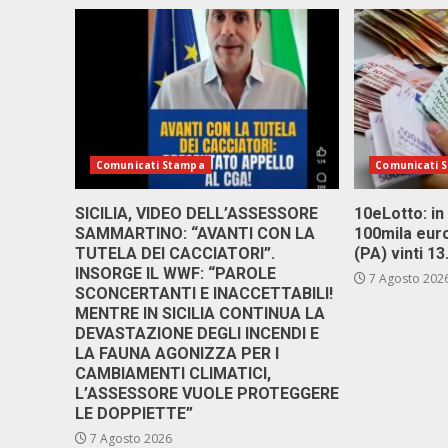
Comunicati Stampa
Comunicati 
SICILIA, VIDEO DELL’ASSESSORE
10eLotto: in 
SAMMARTINO: “AVANTI CON LA
100mila euro
TUTELA DEI CACCIATORI”.
(PA) vinti 1
INSORGE IL WWF: “PAROLE
7 Agosto 202
SCONCERTANTI E INACCETTABILI!
MENTRE IN SICILIA CONTINUA LA
DEVASTAZIONE DEGLI INCENDI E
LA FAUNA AGONIZZA PER I
CAMBIAMENTI CLIMATICI,
L’ASSESSORE VUOLE PROTEGGERE
LE DOPPIETTE”
7 Agosto 2026