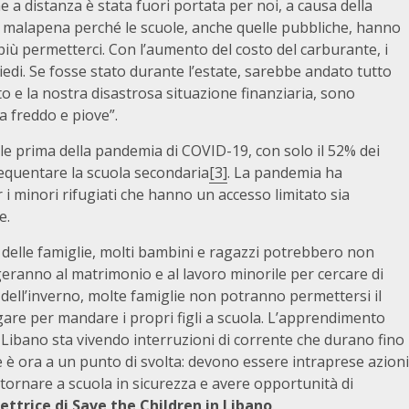
ne a distanza è stata fuori portata per noi, a causa della
mo a malapena perché le scuole, anche quelle pubbliche, hanno
 più permetterci. Con l’aumento del costo del carburante, i
piedi. Se fosse stato durante l’estate, sarebbe andato tutto
o e la nostra disastrosa situazione finanziaria, sono
 freddo e piove”.
ole prima della pandemia di COVID-19, con solo il 52% dei
requentare la scuola secondaria
[3]
. La pandemia ha
er i minori rifugiati che hanno un accesso limitato sia
e.
 delle famiglie, molti bambini e ragazzi potrebbero non
lgeranno al matrimonio e al lavoro minorile per cercare di
vo dell’inverno, molte famiglie non potranno permettersi il
gare per mandare i propri figli a scuola. L’apprendimento
l Libano sta vivendo interruzioni di corrente che durano fino
se è ora a un punto di svolta: devono essere intraprese azioni
tornare a scuola in sicurezza e avere opportunità di
ettrice di Save the Children in Libano
.