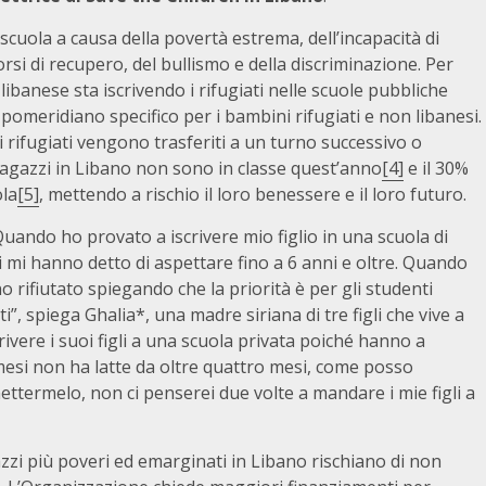
scuola a causa della povertà estrema, dell’incapacità di
orsi di recupero, del bullismo e della discriminazione. Per
ibanese sta iscrivendo i rifugiati nelle scuole pubbliche
pomeridiano specifico per i bambini rifugiati e non libanesi.
i rifugiati vengono trasferiti a un turno successivo o
ragazzi in Libano non sono in classe quest’anno
[4]
e il 30%
ola
[5]
, mettendo a rischio il loro benessere e il loro futuro.
Quando ho provato a iscrivere mio figlio in una scuola di
i mi hanno detto di aspettare fino a 6 anni e oltre. Quando
 rifiutato spiegando che la priorità è per gli studenti
”, spiega Ghalia*, una madre siriana di tre figli che vive a
rivere i suoi figli a una scuola privata poiché hanno a
 mesi non ha latte da oltre quattro mesi, come posso
ttermelo, non ci penserei due volte a mandare i mie figli a
azzi più poveri ed emarginati in Libano rischiano di non