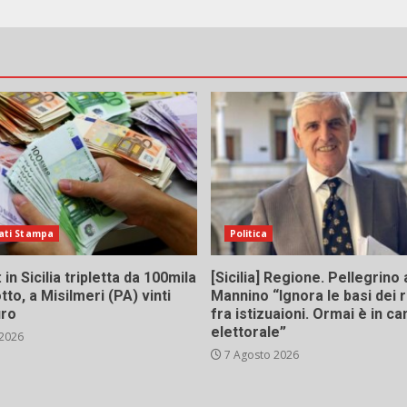
ati Stampa
Politica
in Sicilia tripletta da 100mila
[Sicilia] Regione. Pellegrino 
tto, a Misilmeri (PA) vinti
Mannino “Ignora le basi dei 
uro
fra istizuaioni. Ormai è in 
elettorale”
 2026
7 Agosto 2026