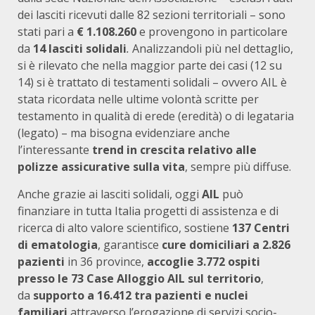
dei lasciti ricevuti dalle 82 sezioni territoriali – sono
stati pari a
€ 1.108.260
e provengono in particolare
da
14 lasciti solidali
.
Analizzandoli più nel dettaglio,
si è rilevato che nella maggior parte dei casi (12 su
14) si è trattato di testamenti solidali – ovvero AIL è
stata ricordata nelle ultime volontà scritte per
testamento in qualità di erede (eredità) o di legataria
(legato) – ma bisogna evidenziare anche
l’interessante
trend in crescita relativo alle
polizze assicurative sulla vita
, sempre più diffuse.
Anche grazie ai lasciti solidali, oggi
AIL
può
finanziare in tutta Italia progetti di assistenza e di
ricerca di alto valore scientifico, sostiene
137 Centri
di ematologia
, garantisce
cure domiciliari a 2.826
pazienti
in 36 province,
accoglie 3.772 ospiti
presso le 73 Case Alloggio AIL sul territorio
,
da
supporto a 16.412 tra pazienti e nuclei
familiari
attraverso l’erogazione di servizi socio-