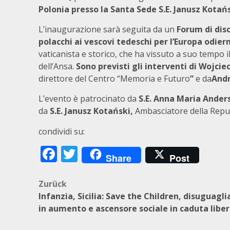
Polonia presso la Santa Sede S.E. Janusz Kotań
L’inaugurazione sarà seguita da un
Forum di dis
polacchi ai vescovi tedeschi per l’Europa odier
vaticanista e storico, che ha vissuto a suo tempo i
dell’Ansa.
Sono previsti gli interventi di Wojcie
direttore del Centro “Memoria e Futuro
”
e da
Andr
L’evento è patrocinato da
S.E.
Anna Maria Ander
da
S.E.
Janusz Kotański,
Ambasciatore della Repub
condividi su:
Facebook
Twitter
Share
Post
Beitragsnavigation
Zurück
Infanzia, Sicilia: Save the Children, disuguagl
in aumento e ascensore sociale in caduta libe