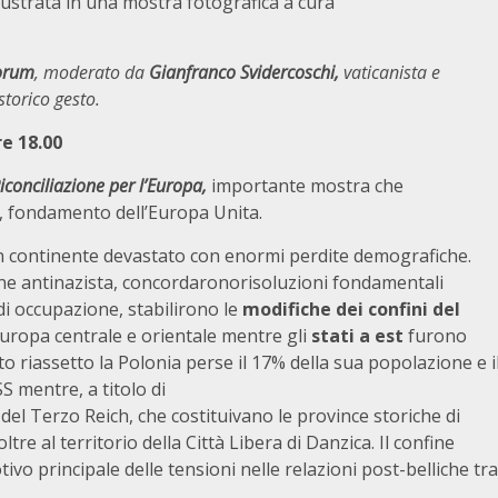
lustrata in una mostra fotografica a cura
orum
, moderato da
Gianfranco Svidercoschi,
vaticanista e
 storico gesto.
e 18.00
iconciliazione per l’Europa
,
importante mostra che
, fondamento dell’Europa Unita.
n continente devastato con enormi perdite demografiche.
ione antinazista, concordaronorisoluzioni fondamentali
di occupazione, stabilirono le
modifiche dei confini del
Europa centrale e orientale mentre gli
stati a est
furono
to riassetto la Polonia perse il 17% della sua popolazione e i
S mentre, a titolo di
 del Terzo Reich, che costituivano le province storiche di
tre al territorio della Città Libera di Danzica. Il confine
tivo principale delle tensioni nelle relazioni post-belliche tra