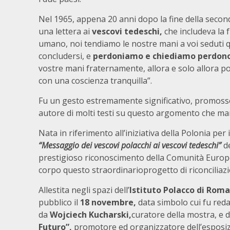
Nel 1965, appena 20 anni dopo la fine della secon
una lettera ai
vescovi tedeschi,
che includeva la 
umano, noi tendiamo le nostre mani a voi seduti q
concludersi, e
perdoniamo e chiediamo perdon
vostre mani fraternamente, allora e solo allora p
con una coscienza tranquilla”.
Fu un gesto estremamente significativo, promosso
autore di molti testi su questo argomento che mante
Nata in riferimento all’iniziativa della Polonia per
“Messaggio dei vescovi polacchi ai vescovi tedeschi”
d
prestigioso riconoscimento della Comunità Europea
corpo questo straordinarioprogetto di riconciliaz
Allestita negli spazi dell’
Istituto Polacco di Roma
pubblico il
18 novembre
,
data simbolo
cui fu reda
da
Wojciech Kucharski
,
curatore
della mostra, e
Futuro”,
promotore ed organizzatore dell’esposi