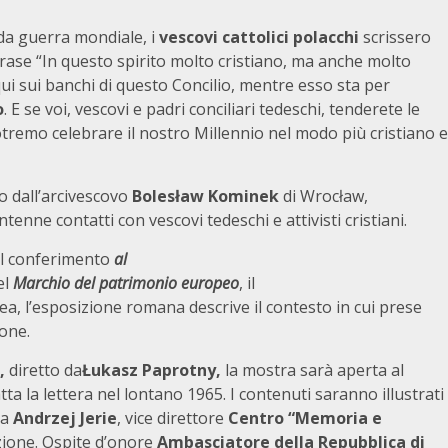
da guerra mondiale, i
vescovi cattolici polacchi
scrissero
frase “In questo spirito molto cristiano, ma anche molto
ui sui banchi di questo Concilio, mentre esso sta per
o
. E se voi, vescovi e padri conciliari tedeschi, tenderete le
otremo celebrare il nostro Millennio nel modo più cristiano e
 dall’arcivescovo
Bolesław Kominek
di Wrocław,
nne contatti con vescovi tedeschi e attivisti cristiani.
 il conferimento
al
el
Marchio del patrimonio europeo
, il
, l’esposizione romana descrive il contesto in cui prese
ione.
,
diretto da
Łukasz Paprotny,
la mostra sarà aperta al
tta la lettera nel lontano 1965. I contenuti saranno illustrati
da
Andrzej Jerie
, vice direttore
Centro “Memoria e
zione. Ospite d’onore
Ambasciatore della Repubblica di