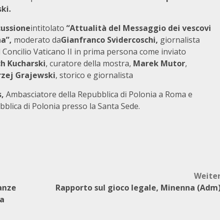
ski
.
cussione
intitolato
“Attualità del
Messaggio dei vescovi
na”,
moderato da
Gianfranco Svidercoschi,
giornalista
l Concilio Vaticano II in prima persona come inviato
ch Kucharski
, curatore della mostra,
Marek Mutor
,
zej Grajewski
, storico e giornalista
s,
Ambasciatore della Repubblica di Polonia a Roma e
blica di Polonia presso la Santa Sede.
Weite
ianze
Rapporto sul gioco legale, Minenna (Adm
ra