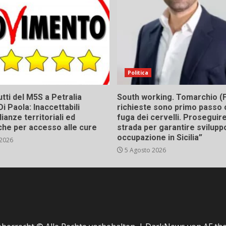
Politica
tti del M5S a Petralia
South working. Tomarchio (F
Di Paola: Inaccettabili
richieste sono primo passo 
ianze territoriali ed
fuga dei cervelli. Proseguir
he per accesso alle cure
strada per garantire svilupp
occupazione in Sicilia”
 2026
5 Agosto 2026