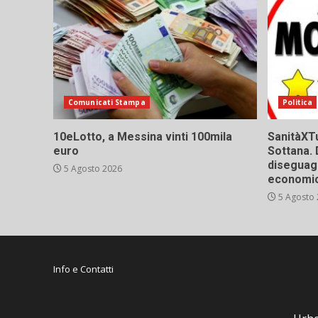
Comunicati Stampa
Politica
10eLotto, a Messina vinti 100mila
SanitàXTu
euro
Sottana. 
diseguagl
5 Agosto 2026
economic
5 Agosto
Info e Contatti