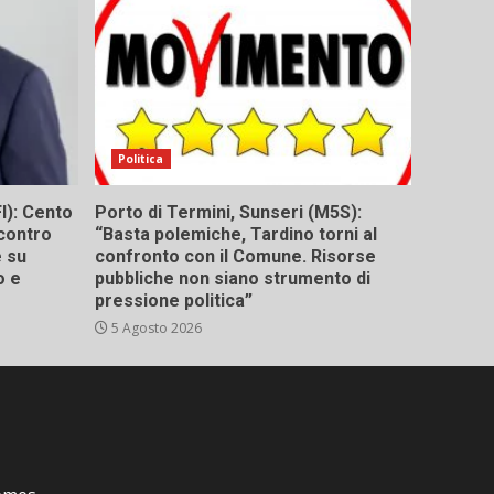
Politica
I): Cento
Porto di Termini, Sunseri (M5S):
contro
“Basta polemiche, Tardino torni al
e su
confronto con il Comune. Risorse
o e
pubbliche non siano strumento di
pressione politica”
5 Agosto 2026