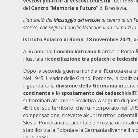
vescovi polacchi ai vescovi tedeschi”
del 1965 il
del
Centro
“
Memoria e Fu
turo
”
di Breslavia.
L’
a
ttualità del
Messaggio dei vescovi
al centro di un
F
storico, che
seguì
il Concilio V
aticano II da cui partì lo
Istituto Polacco di Roma,
18 novembre 2021, or
A 56 anni dal
Concilio Vaticano II
arriva a Roma
R
illustrala
riconciliazione tra polacchi e tedeschi
Dopo la seconda guerra mondiale, l’Europa era u
Nel 1945, i leader delle Grandi Potenze, la coaliz
riguardanti la
divisione della Germania
in zone 
continente
e lo
spostamento dei tedeschi
dall’
subordinati all’Unione Sovietica. A seguito di ques
45% del suo territorio, che fu incorporato nell’URS
compensazione, ricevette alcuni territori orientali
Slesia, Pomerania occidentale e Prussia orientale ol
stabilito tra la Polonia e la Germania divenne il mo
i due paesi.