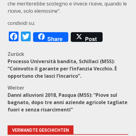
che meriterebbe sostegno e invece riceve, quando le
riceve, solo elemosine”.
condividi su:
Facebook
Twitter
Share
Post
Beitragsnavigation
Zurück
Processo Università bandita, Schillaci (M5S):
“Coinvolto il garante per l’infanzia Vecchio. È
opportuno che lasci l’incarico”.
Weiter
Danni alluvioni 2018, Pasqua (M5S): “Piove sul
bagnato, dopo tre anni aziende agricole tagliate
fuori e senza risarcimenti”
VERWANDTE GESCHICHTEN