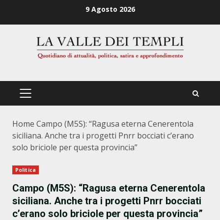
Zum
9 Agosto 2026
Inhalt
springen
PRIMÄRES
MENÜ
Home
Campo (M5S): “Ragusa eterna Cenerentola
siciliana. Anche tra i progetti Pnrr bocciati c’erano
solo briciole per questa provincia”
Politica
Campo (M5S): “Ragusa eterna Cenerentola
siciliana. Anche tra i progetti Pnrr bocciati
c’erano solo briciole per questa provincia”