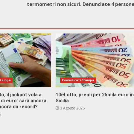
termometri non sicuri. Denunciate 4 person
Stampa
Comunicati Stampa
o, il jackpot vola a
10eLotto, premi per 25mila euro in
i di euro: sarà ancora
Sicilia
ncora da record?
3 Agosto 2026
6