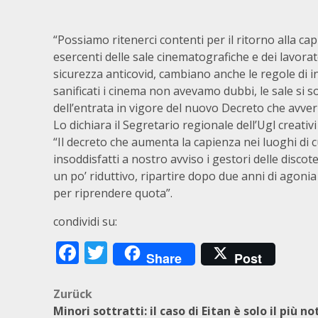
“Possiamo ritenerci contenti per il ritorno alla ca
esercenti delle sale cinematografiche e dei lavorat
sicurezza anticovid, cambiano anche le regole di in
sanificati i cinema non avevamo dubbi, le sale si
dell’entrata in vigore del nuovo Decreto che avve
Lo dichiara il Segretario regionale dell’Ugl creativi 
“Il decreto che aumenta la capienza nei luoghi di 
insoddisfatti a nostro avviso i gestori delle discot
un po’ riduttivo, ripartire dopo due anni di agonia
per riprendere quota”.
condividi su:
Facebook
Twitter
Share
Post
Beitragsnavigation
Zurück
Minori sottratti: il caso di Eitan è solo il più no