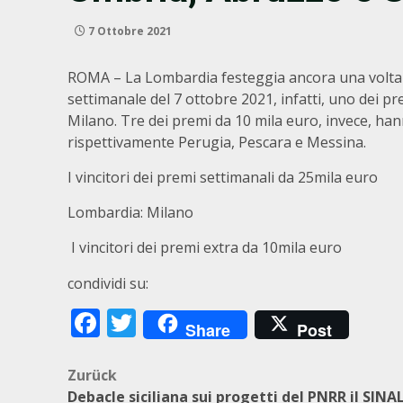
7 Ottobre 2021
ROMA – La Lombardia festeggia ancora una volta gra
settimanale del 7 ottobre 2021, infatti, uno dei p
Milano. Tre dei premi da 10 mila euro, invece, ha
rispettivamente Perugia, Pescara e Messina.
I vincitori dei premi settimanali da 25mila euro
Lombardia: Milano
I vincitori dei premi extra da 10mila euro
condividi su:
Facebook
Twitter
Share
Post
Beitragsnavigation
Zurück
Debacle siciliana sui progetti del PNRR il SINA