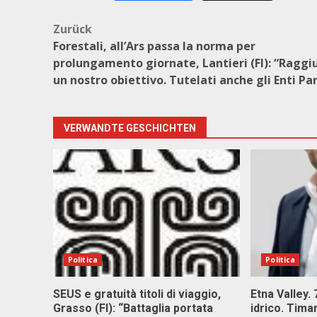
Beitragsnavigation
Zurück
Forestali, all’Ars passa la norma per
prolungamento giornate, Lantieri (FI): “Raggi
un nostro obiettivo. Tutelati anche gli Enti Pa
VERWANDTE GESCHICHTEN
Politica
Politica
SEUS e gratuità titoli di viaggio,
Etna Valley.
Grasso (FI): “Battaglia portata
idrico. Tim