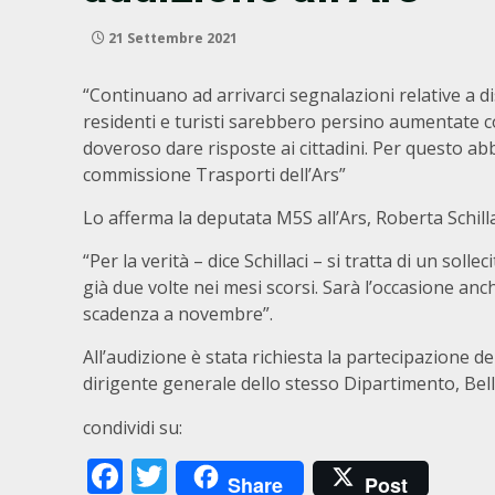
21 Settembre 2021
“Continuano ad arrivarci segnalazioni relative a dis
residenti e turisti sarebbero persino aumentate col
doveroso dare risposte ai cittadini. Per questo abb
commissione Trasporti dell’Ars”
Lo afferma la deputata M5S all’Ars, Roberta Schilla
“Per la verità – dice Schillaci – si tratta di un soll
già due volte nei mesi scorsi. Sarà l’occasione anc
scadenza a novembre”.
All’audizione è stata richiesta la partecipazione de
dirigente generale dello stesso Dipartimento, Bel
condividi su:
Facebook
Twitter
Share
Post