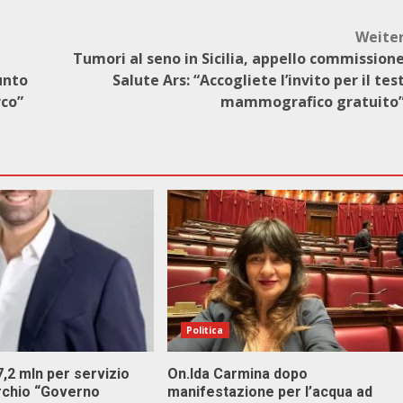
Weite
Tumori al seno in Sicilia, appello commission
unto
Salute Ars: “Accogliete l’invito per il tes
rco”
mammografico gratuito
Politica
 7,2 mln per servizio
On.Ida Carmina dopo
archio “Governo
manifestazione per l’acqua ad