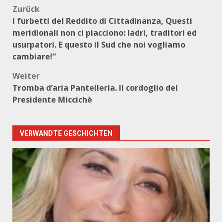
Beitragsnavigation
Zurück
I furbetti del Reddito di Cittadinanza, Questi
meridionali non ci piacciono: ladri, traditori ed
usurpatori. E questo il Sud che noi vogliamo
cambiare!”
Weiter
Tromba d’aria Pantelleria. Il cordoglio del
Presidente Miccichè
VERWANDTE GESCHICHTEN