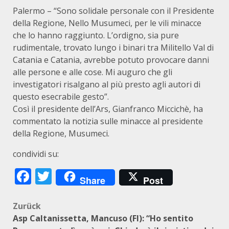
Palermo – “Sono solidale personale con il Presidente
della Regione, Nello Musumeci, per le vili minacce
che lo hanno raggiunto. L’ordigno, sia pure
rudimentale, trovato lungo i binari tra Militello Val di
Catania e Catania, avrebbe potuto provocare danni
alle persone e alle cose. Mi auguro che gli
investigatori risalgano al più presto agli autori di
questo esecrabile gesto”.
Così il presidente dell’Ars, Gianfranco Miccichè, ha
commentato la notizia sulle minacce al presidente
della Regione, Musumeci.
condividi su:
Facebook
Twitter
Share
Post
Beitragsnavigation
Zurück
Asp Caltanissetta, Mancuso (FI): “Ho sentito