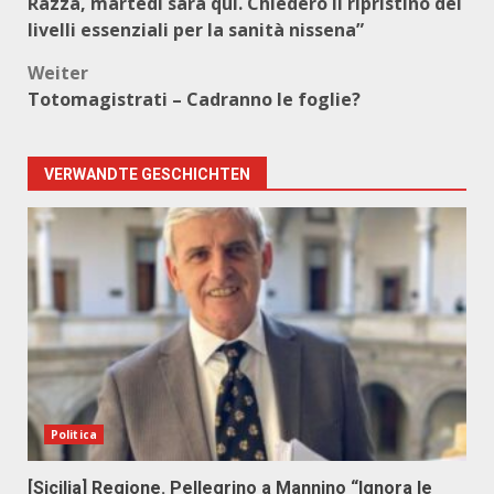
Razza, martedì sarà qui. Chiederò il ripristino dei
livelli essenziali per la sanità nissena”
Weiter
Totomagistrati – Cadranno le foglie?
VERWANDTE GESCHICHTEN
Politica
[Sicilia] Regione. Pellegrino a Mannino “Ignora le