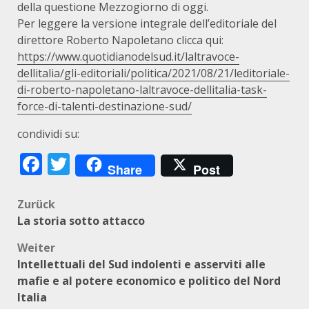
della questione Mezzogiorno di oggi.
Per leggere la versione integrale dell’editoriale del
direttore Roberto Napoletano clicca qui:
https://www.quotidianodelsud.it/laltravoce-
dellitalia/gli-editoriali/politica/2021/08/21/leditoriale-
di-roberto-napoletano-laltravoce-dellitalia-task-
force-di-talenti-destinazione-sud/
condividi su:
Facebook
Twitter
Share
Post
Beitragsnavigation
Zurück
La storia sotto attacco
Weiter
Intellettuali del Sud indolenti e asserviti alle
mafie e al potere economico e politico del Nord
Italia