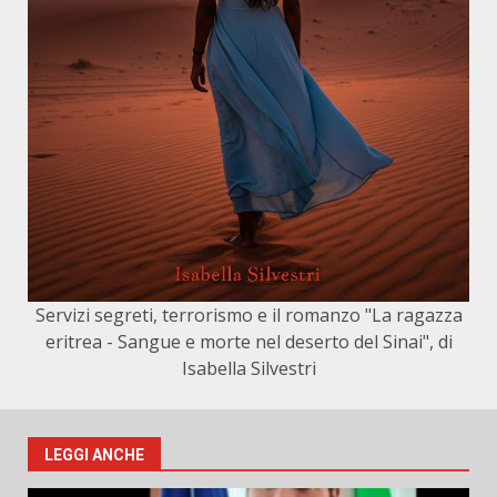
Servizi segreti, terrorismo e il romanzo "La ragazza
eritrea - Sangue e morte nel deserto del Sinai", di
Isabella Silvestri
LEGGI ANCHE