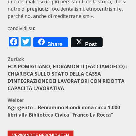
uno dei mali oscuri più persistenti della storia, che si
nutre di pregiudizi, occidentalismi, etnocentrismi e,
perché no, anche di mediterraneismi».
condividi su:
Facebook
Twitter
Share
Post
Beitragsnavigation
Zurück
FCA POMIGLIANO, FIORAMONTI (FACCIAMOECO) :
CHIARISCA SULLO STATO DELLA CASSA
D’INTEGRAZIONE DEI LAVORATORI CON RIDOTTA
CAPACITÀ LAVORATIVA
Weiter
Agrigento – Beniamino Biondi dona circa 1.000
libri alla Biblioteca Civica “Franco La Rocca”
VERWANDTE GESCHICHTEN