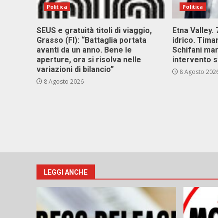
Politica
Politica
SEUS e gratuità titoli di viaggio,
Etna Valley.
Grasso (FI): “Battaglia portata
idrico. Tim
avanti da un anno. Bene le
Schifani ma
aperture, ora si risolva nelle
intervento s
variazioni di bilancio”
8 Agosto 202
8 Agosto 2026
LEGGI ANCHE