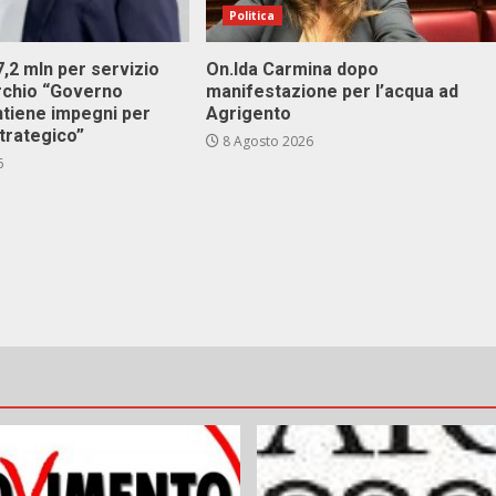
Politica
 7,2 mln per servizio
On.Ida Carmina dopo
archio “Governo
manifestazione per l’acqua ad
ntiene impegni per
Agrigento
trategico”
8 Agosto 2026
6