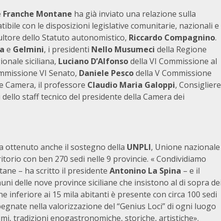
 Franche Montane
ha già inviato una relazione sulla
ibile con le disposizioni legislative comunitarie, nazionali e
 cultore dello Statuto autonomistico,
Riccardo Compagnino
.
a
e
Gelmini
, i presidenti
Nello Musumeci
della Regione
onale siciliana,
Luciano
D’Alfonso
della VI Commissione al
Commissione VI Senato,
Daniele Pesco
della V Commissione
 e Camera, il professore
Claudio Maria Galoppi
, Consigliere
 dello staff tecnico del presidente della Camera dei
 ottenuto anche il sostegno della
UNPLI
, Unione nazionale
ritorio con ben 270 sedi nelle 9 provincie. « Condividiamo
ane – ha scritto il presidente
Antonino La Spina
– e il
i delle nove province siciliane che insistono al di sopra de
e inferiore ai 15 mila abitanti è presente con circa 100 sedi
pegnate nella valorizzazione del “Genius Loci” di ogni luogo
stumi, tradizioni enogastronomiche, storiche, artistiche».