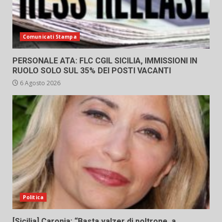
Comunicati Stampa
PERSONALE ATA: FLC CGIL SICILIA, IMMISSIONI IN
RUOLO SOLO SUL 35% DEI POSTI VACANTI
6 Agosto 2026
Politica
[Sicilia] Caronia: “Basta valzer di poltrone, a