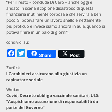
“Per il resto – conclude Di Caro – anche oggi è
andato in scena il copione disastroso di questa
finanziaria inutilmente corposa e che servirà a ben
poco. Si poteva fare un lavoro snello e nettamente
più proficuo e invece siamo ancora in aula, quando si
poteva finire in un paio di giorni”.
condividi su:
Facebook
Twitter
Share
Post
Beitragsnavigation
Zurück
I Carabinieri assicurano alla giustizia un
rapinatore seriale
Weiter
Covid, Decreto obbligo vaccinale sanitari, ULS:
“Auspichiamo assunzione di responsabilità da
parte del Governo”