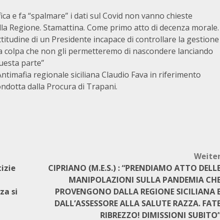
fica e fa “spalmare” i dati sul Covid non vanno chieste
lla Regione. Stamattina. Come primo atto di decenza morale.
itudine di un Presidente incapace di controllare la gestione
a colpa che non gli permetteremo di nascondere lanciando
questa parte”
ntimafia regionale siciliana Claudio Fava in riferimento
condotta dalla Procura di Trapani.
Weite
izie
CIPRIANO (M.E.S.) : “PRENDIAMO ATTO DELL
MANIPOLAZIONI SULLA PANDEMIA CH
za si
PROVENGONO DALLA REGIONE SICILIANA 
DALL’ASSESSORE ALLA SALUTE RAZZA. FAT
RIBREZZO! DIMISSIONI SUBITO