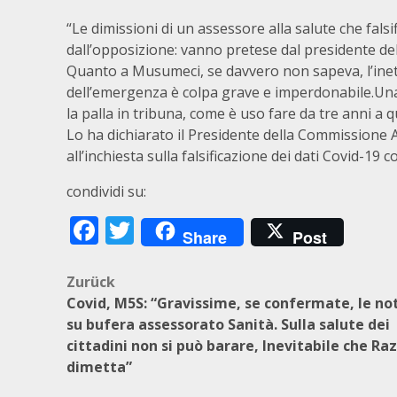
“Le dimissioni di un assessore alla salute che falsi
dall’opposizione: vanno pretese dal presidente de
Quanto a Musumeci, se davvero non sapeva, l’inett
dell’emergenza è colpa grave e imperdonabile.Un
la palla in tribuna, come è uso fare da tre anni a 
Lo ha dichiarato il Presidente della Commissione A
all’inchiesta sulla falsificazione dei dati Covid-19 
condividi su:
Facebook
Twitter
Share
Post
Beitragsnavigation
Zurück
Covid, M5S: “Gravissime, se confermate, le not
su bufera assessorato Sanità. Sulla salute dei
cittadini non si può barare, Inevitabile che Raz
dimetta”