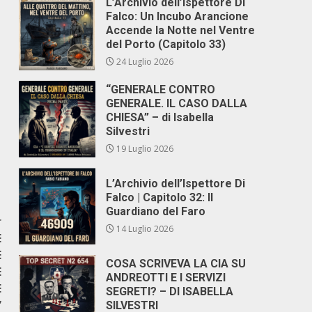
L’Archivio dell’Ispettore Di
Falco: Un Incubo Arancione
Accende la Notte nel Ventre
del Porto (Capitolo 33)
24 Luglio 2026
“GENERALE CONTRO
GENERALE. IL CASO DALLA
CHIESA” – di Isabella
Silvestri
19 Luglio 2026
L’Archivio dell’Ispettore Di
Falco | Capitolo 32: Il
Guardiano del Faro
r
14 Luglio 2026
E
E
COSA SCRIVEVA LA CIA SU
E
ANDREOTTI E I SERVIZI
E
SEGRETI? – DI ISABELLA
”
SILVESTRI