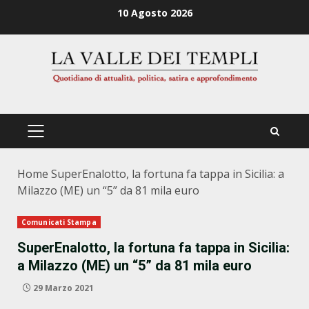
Zum
10 Agosto 2026
Inhalt
springen
PRIMÄRES
MENÜ
Home
SuperEnalotto, la fortuna fa tappa in Sicilia: a
Milazzo (ME) un “5” da 81 mila euro
Comunicati Stampa
SuperEnalotto, la fortuna fa tappa in Sicilia:
a Milazzo (ME) un “5” da 81 mila euro
29 Marzo 2021