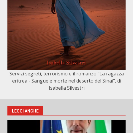
Servizi segreti, terrorismo e il romanzo "La ragazza
eritrea - Sangue e morte nel deserto del Sinai", di
Isabella Silvestri
LEGGI ANCHE