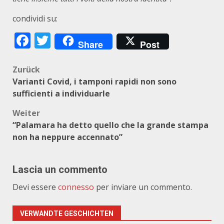
condividi su:
Facebook
Twitter
Share
Post
Beitragsnavigation
Zurück
Varianti Covid, i tamponi rapidi non sono
sufficienti a individuarle
Weiter
“Palamara ha detto quello che la grande stampa
non ha neppure accennato”
Lascia un commento
Devi essere
connesso
per inviare un commento.
VERWANDTE GESCHICHTEN