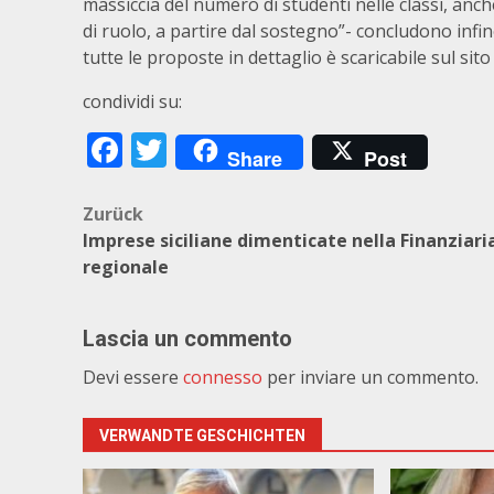
massiccia del numero di studenti nelle classi, an
di ruolo, a partire dal sostegno”- concludono infi
tutte le proposte in dettaglio è scaricabile sul sit
condividi su:
Facebook
Twitter
Share
Post
Beitragsnavigation
Zurück
Imprese siciliane dimenticate nella Finanziari
regionale
Lascia un commento
Devi essere
connesso
per inviare un commento.
VERWANDTE GESCHICHTEN