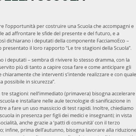
ere l’opportunità per costruire una Scuola che accompagni e
 ad affrontare le sfide del presente e del futuro, e a
osì dichiarano i deputati della componente FacciamoEco –
presentato il loro rapporto “Le tre stagioni della Scuola”.
o i deputati – sembra di rivivere lo stesso dramma, con la
vito più di tanto a capire cosa fare e come anticipare gli
re chiaramente che interventi s’intende realizzare e con qual
 possibile in sicurezza”.
e stagioni: nell’immediato (primavera) bisogna accelerare
cuola e installare nelle aule tecnologie di sanificazione in
ltre a fare un uso massiccio di test rapidi. Inoltre, chiediamo
cuola in presenza per figli dei medici e insegnanti; in vista
ocialità, anche grazie a ‘patti di comunità’ con il terzo
to; infine, prima dell’autunno, bisogna lavorare alla riduzion