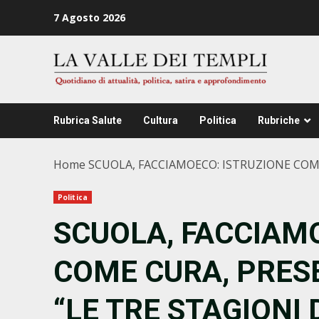
Zum
7 Agosto 2026
Inhalt
springen
Rubrica Salute
Cultura
Politica
Rubriche
Home
SCUOLA, FACCIAMOECO: ISTRUZIONE COM
Politica
SCUOLA, FACCIAM
COME CURA, PRES
“LE TRE STAGIONI