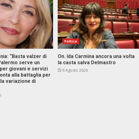
Politica
onia: “Basta valzer di
On. Ida Carmina ancora una volta
 Palermo serve un
la casta salva Delmastro
er giovani e servizi
6 Agosto 2026
ronta alla battaglia per
lla variazione di
6