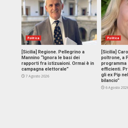
Politica
Politica
[Sicilia] Regione. Pellegrino a
[Sicilia] Car
Mannino “Ignora le basi dei
poltrone, a
rapporti fra istizuaioni. Ormai è in
programma p
campagna elettorale”
efficienti. P
gli ex Pip ne
7 Agosto 2026
bilancio”
6 Agosto 202