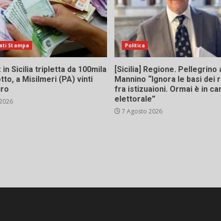
ati Stampa
Politica
in Sicilia tripletta da 100mila
[Sicilia] Regione. Pellegrino 
tto, a Misilmeri (PA) vinti
Mannino “Ignora le basi dei 
uro
fra istizuaioni. Ormai è in 
elettorale”
 2026
7 Agosto 2026