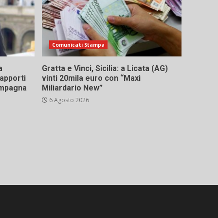
Comunicati Stampa
a
Gratta e Vinci, Sicilia: a Licata (AG)
rapporti
vinti 20mila euro con “Maxi
campagna
Miliardario New”
6 Agosto 2026