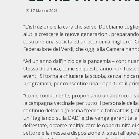
17 Marzo 2021
“L’istruzione è la cura che serve. Dobbiamo cogli
aiuti a crescere le nuove generazioni, preparandole
costruire una società ed un’economia migliore”. C
Federazione dei Verdi, che oggi alla Camera hanno 
“Ad un anno dall’inizio della pandemia – continuan
stessa dinamica, come se questo anno non fosse ser
eventi. Si torna a chiudere la scuola, senza indica
programma, per consentire una riapertura il prima
“Come componente, proponiamo un approccio su tr
la campagna vaccinale per tutto il personale della s
continuo dell’aria (plasma freddo e fotocatalisi), o
un “tagliando sulla DAD” e che venga garantita la s
dell’estate, occorre moltiplicare le opportunità di s
settore e la messa a disposizione di spazi all’aper