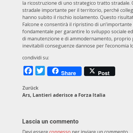
la ricostruzione di uno strategico tratto stradale
stradale importante per il territorio, perché colle
hanno subito il rischio isolamento. Questo risulta
Falcone e consentirà il ripristino di un’importante 
fondamentale per garantire lo sviluppo sociale ed 
di manutenzione e di ammodernamento, proprio per
inevitabili conseguenze dannose per l’economia lo
condividi su:
Facebook
Twitter
Share
Post
Beitragsnavigation
Zurück
Ars, Lantieri aderisce a Forza Italia
Lascia un commento
Devi essere
connesso
per inviare un commento.