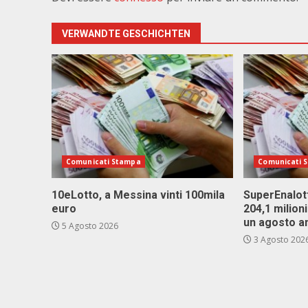
VERWANDTE GESCHICHTEN
Comunicati Stampa
Comunicati 
10eLotto, a Messina vinti 100mila
SuperEnalott
euro
204,1 milion
un agosto a
5 Agosto 2026
3 Agosto 202