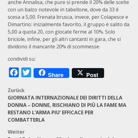
anche Annalisa, che pure si prende il 20% delle scelte
con un balzo notevole in tabellone, dove da 33 è
scesa a 5,00. Frenata brusca, invece, per Colapesce e
Dimartino: inizialmente favorito, il gruppo è salito da
5,00 a quota 20, con giocate ferme al 10%. Solo
briciole, infine, per gli altri cantanti in gara, che si
dividono il mancante 20% di scommesse.
condividi su:
Facebook
Twitter
Share
Post
Beitragsnavigation
Zurück
GIORNATA INTERNAZIONALE DEI DIRITTI DELLA
DONNA – DONNE, RISCHIANO DI PIÙ LA FAME MA
RESTANO L’ARMA PIU’ EFFICACE PER
COMBATTERLA
Weiter