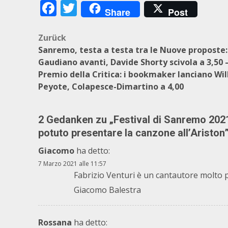
Facebook
Twitter
Share
Post
Beitragsnavigation
Zurück
Sanremo, testa a testa tra le Nuove proposte:
Gaudiano avanti, Davide Shorty scivola a 3,50 
Premio della Critica: i bookmaker lanciano Wil
Peyote, Colapesce-Dimartino a 4,00
2 Gedanken zu „
Festival di Sanremo 2021
potuto presentare la canzone all’Ariston
Giacomo
ha detto:
7 Marzo 2021 alle 11:57
Fabrizio Venturi è un cantautore molto p
Giacomo Balestra
Rossana
ha detto: