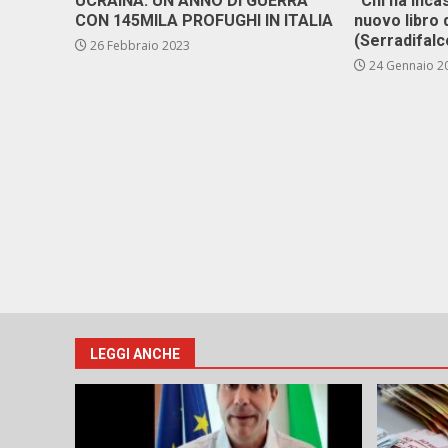
UCRAINA: UN ANNO DI GUERRA
“Chi ha in­ca­
CON 145MILA PROFUGHI IN ITALIA
nuo­vo li­bro 
(Ser­ra­di­fal­
26 Febbraio 2023
24 Gennaio 2
LEGGI ANCHE