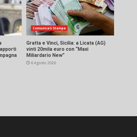
Comunicati Stampa
a
Gratta e Vinci, Sicilia: a Licata (AG)
rapporti
vinti 20mila euro con “Maxi
campagna
Miliardario New”
6 Agosto 2026