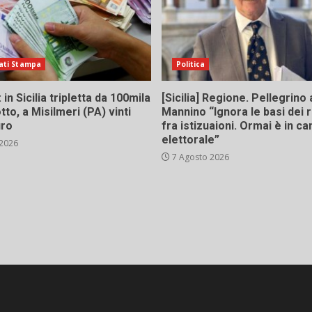
ati Stampa
Politica
in Sicilia tripletta da 100mila
[Sicilia] Regione. Pellegrino 
tto, a Misilmeri (PA) vinti
Mannino “Ignora le basi dei 
uro
fra istizuaioni. Ormai è in 
elettorale”
 2026
7 Agosto 2026