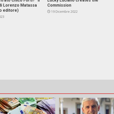
stra­to Chi­co For­ti?” il
Lucky Luciano creates the
di Lo­ren­zo Ma­tas­sa
Commission
co edi­to­re)
19 Dicembre 2022
023