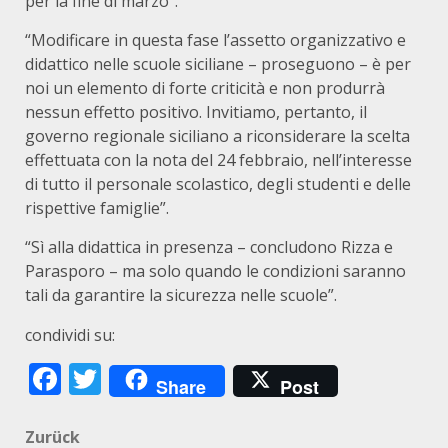
per la fine di marzo”.
“Modificare in questa fase l’assetto organizzativo e
didattico nelle scuole siciliane – proseguono – è per
noi un elemento di forte criticità e non produrrà
nessun effetto positivo. Invitiamo, pertanto, il
governo regionale siciliano a riconsiderare la scelta
effettuata con la nota del 24 febbraio, nell’interesse
di tutto il personale scolastico, degli studenti e delle
rispettive famiglie”.
“Sì alla didattica in presenza – concludono Rizza e
Parasporo – ma solo quando le condizioni saranno
tali da garantire la sicurezza nelle scuole”.
condividi su:
Facebook
Twitter
Share
Post
Beitragsnavigation
Zurück