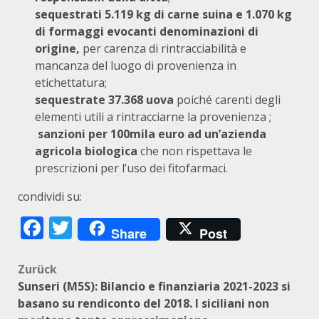
sequestrati 5.119 kg di carne suina e 1.070 kg
di formaggi evocanti denominazioni di
origine,
per carenza di rintracciabilità e
mancanza del luogo di provenienza in
etichettatura;
sequestrate 37.368 uova
poiché carenti degli
elementi utili a rintracciarne la provenienza ;
sanzioni per 100mila euro ad un’azienda
agricola biologica
che non rispettava le
prescrizioni per l’uso dei fitofarmaci.
condividi su:
Facebook
Twitter
Share
Post
Beitragsnavigation
Zurück
Sunseri (M5S): Bilancio e finanziaria 2021-2023 si
basano su rendiconto del 2018. I siciliani non