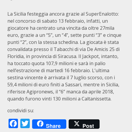
La Sicilia festeggia ancora grazie al SuperEnalotto:
nel concorso di sabato 13 febbraio, infatti, un
giocatore ha centrato una vincita da oltre 27mila
euro, grazie a un “5”, un “4”, sette punti “3” e cinque
punti “2”, con la stessa schedina. La giocata è stata
convalidata presso il Tabacchi di via De Amicis 25 di
Floridia, in provincia di Siracusa. Il Jackpot, intanto,
ha toccato quota 107,9 milioni e sarà in palio
nell’estrazione di martedì 16 febbraio. L’ultima
sestina vincente è arrivata il 7 luglio scorso, con i
59,4 milioni di euro finiti a Sassari, mentre in Sicilia,
riferisce Agipronews, il “6” manca da aprile 2018,
quando furono vinti 130 milioni a Caltanissetta.
condividi su:
Facebook
Twitter
Share
Post