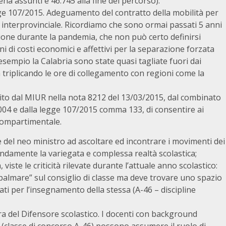
na assunti e 46.745 alla fine del percorso).
egge 107/2015. Adeguamento del contratto della mobilità per
interprovinciale. Ricordiamo che sono ormai passati 5 anni
tione durante la pandemia, che non può certo definirsi
ni di costi economici e affettivi per la separazione forzata
esempio la Calabria sono state quasi tagliate fuori dai
 triplicando le ore di collegamento con regioni come la
dito dal MIUR nella nota 8212 del 13/03/2015, dal combinato
004 e dalla legge 107/2015 comma 133, di consentire ai
ercompartimentale.
del neo ministro ad ascoltare ed incontrare i movimenti dei
damente la variegata e complessa realtà scolastica;
 viste le criticità rilevate durante l’attuale anno scolastico:
almare” sul consiglio di classe ma deve trovare uno spazio
cati per l’insegnamento della stessa (A-46 – discipline
ra del Difensore scolastico. I docenti con background