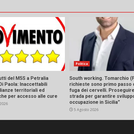
Politica
tti del M5S a Petralia
South working. Tomarchio (F
Di Paola: Inaccettabili
richieste sono primo passo 
ianze territoriali ed
fuga dei cervelli. Proseguir
he per accesso alle cure
strada per garantire svilupp
occupazione in Sicilia”
 2026
5 Agosto 2026