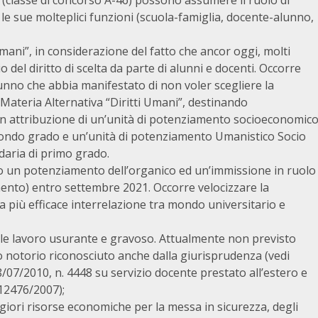
(classe di concorso A-46) possono assumere il ruolo di
r le sue molteplici funzioni (scuola-famiglia, docente-alunno,
mani”, in considerazione del fatto che ancor oggi, molti
o del diritto di scelta da parte di alunni e docenti. Occorre
unno che abbia manifestato di non voler scegliere la
 Materia Alternativa “Diritti Umani”, destinando
con attribuzione di un’unità di potenziamento socioeconomic
secondo grado e un’unità di potenziamento Umanistico Socio
daria di primo grado.
mo un potenziamento dell’organico ed un’immissione in ruolo
mento) entro settembre 2021. Occorre velocizzare la
a più efficace interrelazione tra mondo universitario e
le lavoro usurante e gravoso. Attualmente non previsto
o notorio riconosciuto anche dalla giurisprudenza (vedi
08/07/2010, n. 4448 su servizio docente prestato all’estero e
. 12476/2007);
giori risorse economiche per la messa in sicurezza, degli