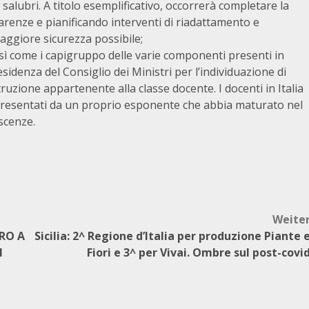
 salubri. A titolo esemplificativo, occorrerà completare la
e carenze e pianificando interventi di riadattamento e
aggiore sicurezza possibile;
osì come i capigruppo delle varie componenti presenti in
idenza del Consiglio dei Ministri per l’individuazione di
ruzione appartenente alla classe docente. I docenti in Italia
presentati da un proprio esponente che abbia maturato nel
scenze.
Weite
URO A
Sicilia: 2^ Regione d’Italia per produzione Piante 
I
Fiori e 3^ per Vivai. Ombre sul post-covi