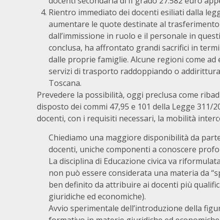
docenti secondaria di II grado 27.582 euro appe
Rientro immediato dei docenti esiliati dalla l
aumentare le quote destinate al trasferimento 
dall’immissione in ruolo e il personale in ques
conclusa, ha affrontato grandi sacrifici in termi
dalle proprie famiglie. Alcune regioni come ad 
servizi di trasporto raddoppiando o addirittura
Toscana.
Prevedere la possibilità, oggi preclusa come riba
disposto dei commi 47,95 e 101 della Legge 311/2
docenti, con i requisiti necessari, la mobilità int
Chiediamo una maggiore disponibilità da parte 
docenti, uniche componenti a conoscere profon
La disciplina di Educazione civica va riformulata,
non può essere considerata una materia da “sp
ben definito da attribuire ai docenti più qualifi
giuridiche ed economiche).
Avvio sperimentale dell’introduzione della figu