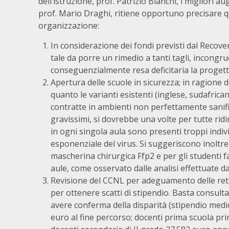
dell’istruzione, prof. Patrizio Bianchi, i migliori a
prof. Mario Draghi, ritiene opportuno precisare 
organizzazione:
In considerazione dei fondi previsti dal Recov
tale da porre un rimedio a tanti tagli, incongr
conseguenzialmente resa deficitaria la progettu
Apertura delle scuole in sicurezza; in ragione 
quanto le varianti esistenti (inglese, sudafrica
contratte in ambienti non perfettamente sanific
gravissimi, si dovrebbe una volte per tutte ri
in ogni singola aula sono presenti troppi indiv
esponenziale del virus. Si suggeriscono inoltre
mascherina chirurgica Ffp2 e per gli studenti fac
aule, come osservato dalle analisi effettuate d
Revisione del CCNL per adeguamento delle retr
per ottenere scatti di stipendio. Basta consult
avere conferma della disparità (stipendio medi
euro al fine percorso; docenti prima scuola prim