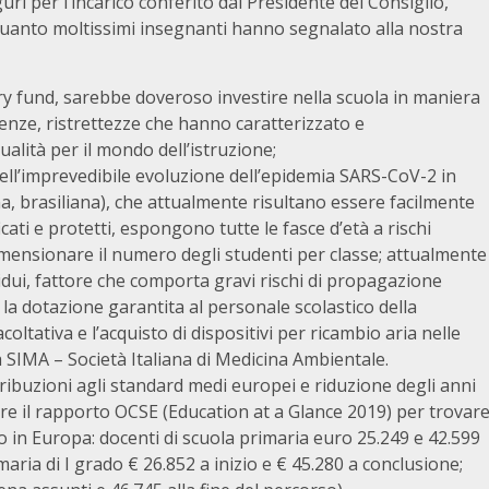
uguri per l’incarico conferito dal Presidente del Consiglio,
quanto moltissimi insegnanti hanno segnalato alla nostra
ery fund, sarebbe doveroso investire nella scuola in maniera
uenze, ristrettezze che hanno caratterizzato e
alità per il mondo dell’istruzione;
dell’imprevedibile evoluzione dell’epidemia SARS-CoV-2 in
na, brasiliana), che attualmente risultano essere facilmente
ati e protetti, espongono tutte le fasce d’età a rischi
dimensionare il numero degli studenti per classe; attualmente
idui, fattore che comporta gravi rischi di propagazione
 la dotazione garantita al personale scolastico della
oltativa e l’acquisto di dispositivi per ricambio aria nelle
a SIMA – Società Italiana di Medicina Ambientale.
ibuzioni agli standard medi europei e riduzione degli anni
are il rapporto OCSE (Education at a Glance 2019) per trovar
o in Europa: docenti di scuola primaria euro 25.249 e 42.599
aria di I grado € 26.852 a inizio e € 45.280 a conclusione;