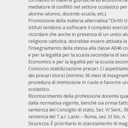
formativo in materie giuridiche ed economiche 
mediatore di conflitti nel settore scolastico pe
alunno-alunno, docente-scuola, etc.).
Promozione della materia alternativa “Diritti U
istituti tendono a soffocare il completo esercizi
ricordare che anche in presenza di un unico al
religione cattolica, dovrebbe essere attivata la
l’insegnamento della stessa alla classe A046 
e per la legalità per la scuola secondaria di 
Economico e per la legalità per la scuola secon
Concorso stabilizzazione precari. Ci aspettia
dei precari storici (minimo 36 mesi di insegna
procedura di immissione in ruolo e favorire un
scolastico.
Riconoscimento della professione docente qua
dalla normativa vigente, benché sia ormai fatt
sentenza del Consiglio di stato, Sez. VI Sent., 
sentenza del T.a.r. Lazio – Roma, sez. III bis, n
Sicurezza. È prioritario lo stanziamento di mag