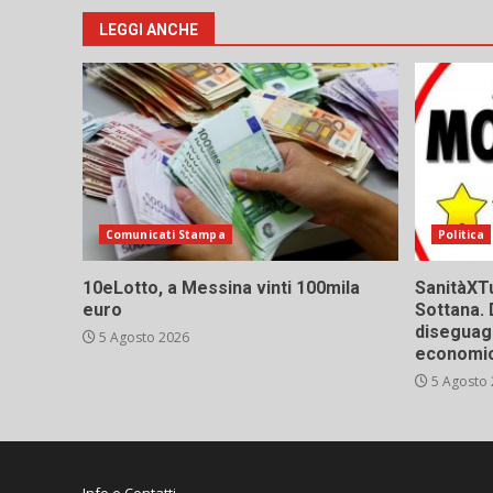
LEGGI ANCHE
Comunicati Stampa
Politica
10eLotto, a Messina vinti 100mila
SanitàXTu
euro
Sottana. 
diseguagl
5 Agosto 2026
economic
5 Agosto