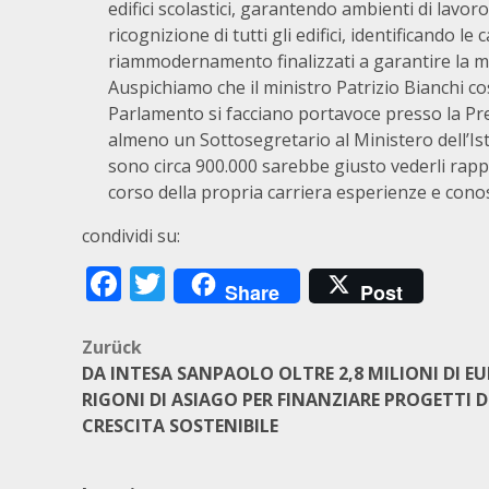
edifici scolastici, garantendo ambienti di lavoro
ricognizione di tutti gli edifici, identificando l
riammodernamento finalizzati a garantire la m
Auspichiamo che il ministro Patrizio Bianchi c
Parlamento si facciano portavoce presso la Pres
almeno un Sottosegretario al Ministero dell’Ist
sono circa 900.000 sarebbe giusto vederli rap
corso della propria carriera esperienze e cono
condividi su:
Facebook
Twitter
Share
Post
Beitragsnavigation
Zurück
DA INTESA SANPAOLO OLTRE 2,8 MILIONI DI E
RIGONI DI ASIAGO PER FINANZIARE PROGETTI D
CRESCITA SOSTENIBILE