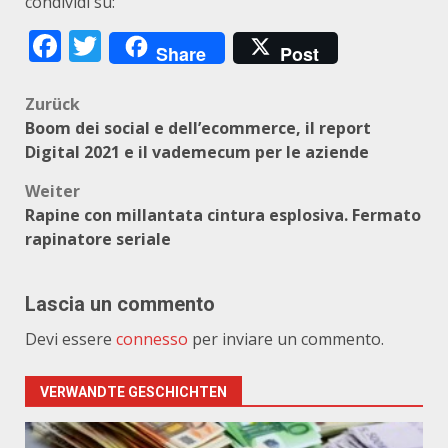
condividi su:
Facebook
Twitter
Share
Post
Beitragsnavigation
Zurück
Boom dei social e dell’ecommerce, il report
Digital 2021 e il vademecum per le aziende
Weiter
Rapine con millantata cintura esplosiva. Fermato
rapinatore seriale
Lascia un commento
Devi essere
connesso
per inviare un commento.
VERWANDTE GESCHICHTEN