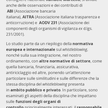
anche delle osservazioni e dei contributi di
ABI
(Associazione bancaria
italiana),
AITRA
(Associazione italiana trasparenza e
anticorruzione) e
AODV 231
(Associazione dei
componenti degli organismi di vigilanza
ex
d.lgs.
231/2001).
Lo studio parte da un riepilogo della
normativa
europea e internazionale
sul
whistleblowing
,
nonché sulla sua integrazione, nel nostro
ordinamento, con
altre normative di settore
, come
quella bancaria, finanziaria, assicurativa,
antiriciclaggio ed altre, ponendo un’attenzione
particolare sulle similitudini e sulle differenze che la
stessa disciplina del
whistleblowing
presenta
in
ambito pubblico e privato
. In particolare, sono
esaminati gli aspetti della disciplina che impattano
sulle
funzioni degli organi di
controllo
principalmente interessati, il
responsabile