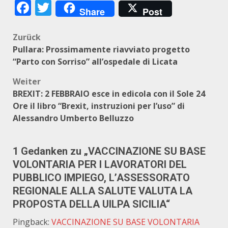
Facebook
Twitter
Share
Post
Beitragsnavigation
Zurück
Pullara: Prossimamente riavviato progetto
“Parto con Sorriso” all’ospedale di Licata
Weiter
BREXIT: 2 FEBBRAIO esce in edicola con il Sole 24
Ore il libro “Brexit, instruzioni per l’uso” di
Alessandro Umberto Belluzzo
1 Gedanken zu „
VACCINAZIONE SU BASE
VOLONTARIA PER I LAVORATORI DEL
PUBBLICO IMPIEGO, L’ASSESSORATO
REGIONALE ALLA SALUTE VALUTA LA
PROPOSTA DELLA UILPA SICILIA
“
Pingback:
VACCINAZIONE SU BASE VOLONTARIA