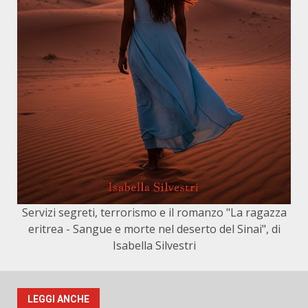
Servizi segreti, terrorismo e il romanzo "La ragazza
eritrea - Sangue e morte nel deserto del Sinai", di
Isabella Silvestri
LEGGI ANCHE