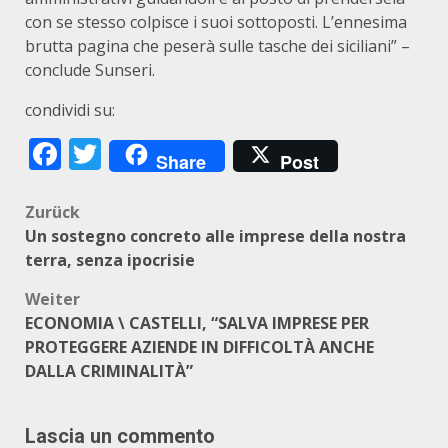
con se stesso colpisce i suoi sottoposti. L’ennesima
brutta pagina che peserà sulle tasche dei siciliani” –
conclude Sunseri.
condividi su:
Facebook
Twitter
Share
Post
Beitragsnavigation
Zurück
Un sostegno concreto alle imprese della nostra
terra, senza ipocrisie
Weiter
ECONOMIA \ CASTELLI, “SALVA IMPRESE PER
PROTEGGERE AZIENDE IN DIFFICOLTÀ ANCHE
DALLA CRIMINALITÀ”
Lascia un commento