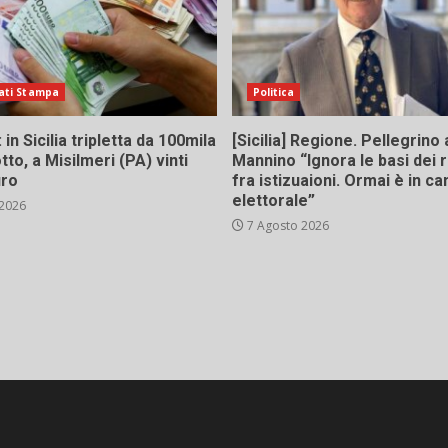
ati Stampa
Politica
in Sicilia tripletta da 100mila
[Sicilia] Regione. Pellegrino 
tto, a Misilmeri (PA) vinti
Mannino “Ignora le basi dei 
uro
fra istizuaioni. Ormai è in 
elettorale”
 2026
7 Agosto 2026