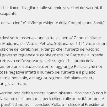
chiediamo di vigilare sulle somministrazioni dei vaccini, il
eoccupante.
ti del vaccino” e’ il Vice presidente della Commissione Sanità
 dosi sotto osservazione in Italia , ben 497 sono siciliane.
le Madonna dell’Alto di Petralia Sottana, su 1.121 vaccinazion
zione dei carabinieri. Ritengo che i furbetti del vaccino
 governo regionale si debba costituire Parte civile in sede
ettezza nell’osservanza delle regole che, prima della
’ sempre un dispiacere scoprire -aggiunge Pullara- che noi
se negative infatti il numero dei furbetti è il più alto
r questo e non solo, a maggior ragione dobbiamo essere
un grave reato.
vaccino non debba essere somministrata, dico che ciò non è
la salute delle persone, però chiedo alle autorità preposte
puniti ed inoltre, – conclude Pullara – chiedo al Presidente