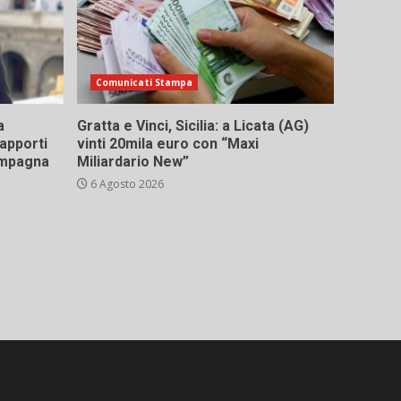
Comunicati Stampa
a
Gratta e Vinci, Sicilia: a Licata (AG)
rapporti
vinti 20mila euro con “Maxi
campagna
Miliardario New”
6 Agosto 2026