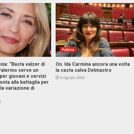
Politica
onia: “Basta valzer di
On. Ida Carmina ancora una volta
 Palermo serve un
la casta salva Delmastro
er giovani e servizi
6 Agosto 2026
ronta alla battaglia per
lla variazione di
6