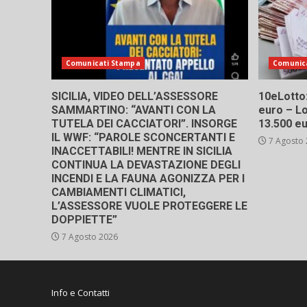
Comunicati Stampa
Comunic
SICILIA, VIDEO DELL’ASSESSORE
10eLotto: 
SAMMARTINO: “AVANTI CON LA
euro – Lo
TUTELA DEI CACCIATORI”. INSORGE
13.500 e
IL WWF: “PAROLE SCONCERTANTI E
7 Agosto
INACCETTABILI! MENTRE IN SICILIA
CONTINUA LA DEVASTAZIONE DEGLI
INCENDI E LA FAUNA AGONIZZA PER I
CAMBIAMENTI CLIMATICI,
L’ASSESSORE VUOLE PROTEGGERE LE
DOPPIETTE”
7 Agosto 2026
Info e Contatti