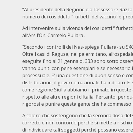
“Al presidente della Regione e all’assessore Razza 
numero dei cosiddetti “furbetti del vaccino” è pr
Ad intervenire sulla vicenda dei cosi detti “ furbet
all’Ars l’On. Carmelo Pullara .
“Secondo i controlli dei Nas-spiega Pullara- su 540
Oltre i casi di Ragusa, nel palermitano, all’ospeda
eseguite fino al 21 gennaio, 333 sono sotto osserva
vanno puniti con pene esemplari e se necessario il
processuale. E’ una questione di buon senso e corr
distribuzione, il governo nazionale ha indicato. E
come regione Sicilia abbiamo il primato in queste co
rispetto alle altre regioni d’Italia. Pertanto, pe
rigorosi e punire questa gente che ha commesso 
A coloro che sostengono che la seconda dosa del 
corretto e non concordo perché si mette a rischio 
di individuare tali soggetti perché possano essere 