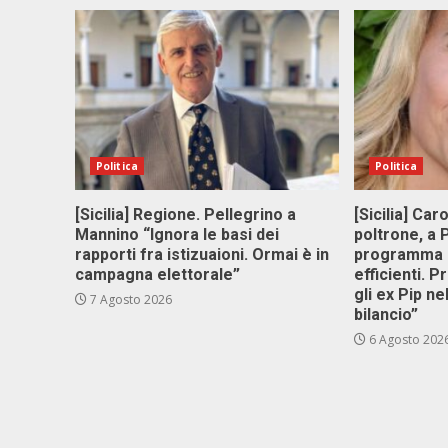
Politica
Politica
[Sicilia] Regione. Pellegrino a
[Sicilia] Car
Mannino “Ignora le basi dei
poltrone, a
rapporti fra istizuaioni. Ormai è in
programma p
campagna elettorale”
efficienti. P
gli ex Pip ne
7 Agosto 2026
bilancio”
6 Agosto 202