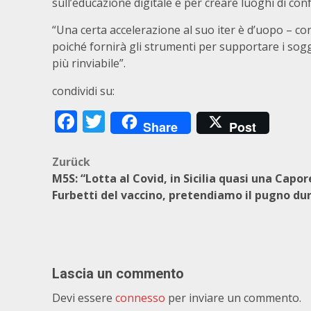
sull’educazione digitale e per creare luoghi di co
“Una certa accelerazione al suo iter è d’uopo – c
poiché fornirà gli strumenti per supportare i sogg
più rinviabile”.
condividi su:
Facebook
Twitter
Share
Post
Beitragsnavigation
Zurück
M5S: “Lotta al Covid, in Sicilia quasi una Capor
Furbetti del vaccino, pretendiamo il pugno du
Lascia un commento
Devi essere
connesso
per inviare un commento.