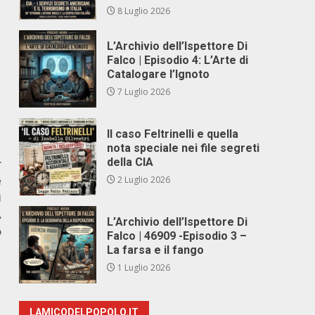
8 Luglio 2026
L’Archivio dell’Ispettore Di
Falco | Episodio 4: L’Arte di
Catalogare l’Ignoto
7 Luglio 2026
Il caso Feltrinelli e quella
nota speciale nei file segreti
della CIA
r
e
2 Luglio 2026
i
.
L’Archivio dell’Ispettore Di
o
Falco | 46909 -Episodio 3 –
La farsa e il fango
1 Luglio 2026
LAMICODELPOPOLO.IT