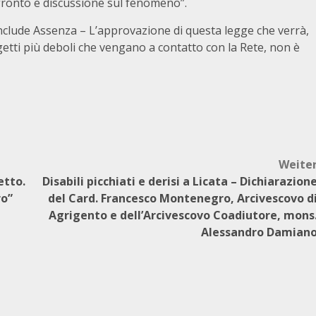
nfronto e discussione sul fenomeno”.
onclude Assenza – L’approvazione di questa legge che verrà,
etti più deboli che vengano a contatto con la Rete, non è
Weite
etto.
Disabili picchiati e derisi a Licata – Dichiarazion
ro”
del Card. Francesco Montenegro, Arcivescovo d
Agrigento e dell’Arcivescovo Coadiutore, mons
Alessandro Damian