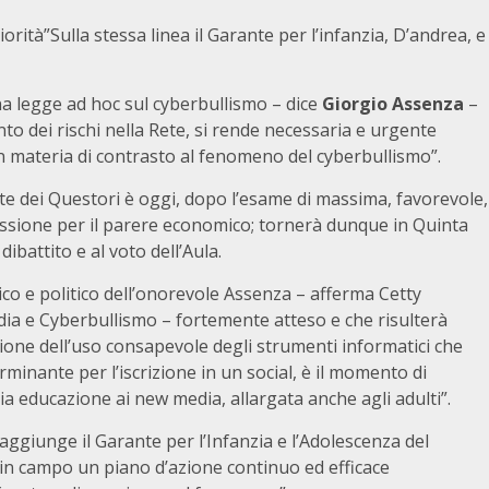
orità”Sulla stessa linea il Garante per l’infanzia, D’andrea, e
una legge ad hoc sul cyberbullismo – dice
Giorgio Assenza
–
nto dei rischi nella Rete, si rende necessaria e urgente
 in materia di contrasto al fenomeno del cyberbullismo”.
nte dei Questori è oggi, dopo l’esame di massima, favorevole,
sione per il parere economico; tornerà dunque in Quinta
ibattito e al voto dell’Aula.
ico e politico dell’onorevole Assenza – afferma Cetty
ia e Cyberbullismo – fortemente atteso e che risulterà
ione dell’uso consapevole degli strumenti informatici che
minante per l’iscrizione in un social, è il momento di
ia educazione ai new media, allargata anche agli adulti”.
aggiunge il Garante per l’Infanzia e l’Adolescenza del
n campo un piano d’azione continuo ed efficace