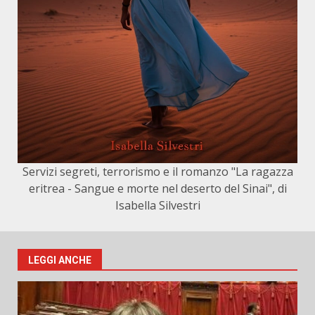
Servizi segreti, terrorismo e il romanzo "La ragazza
eritrea - Sangue e morte nel deserto del Sinai", di
Isabella Silvestri
LEGGI ANCHE