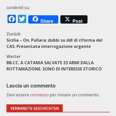
condividi su:
Facebook
Twitter
Share
Post
Beitragsnavigation
Zurück
Sicilia – On. Pullara: dubbi su ddl di riforma del
CAS. Presentata interrogazione urgente
Weiter
BB.CC. A CATANIA SALVATE 23 ARMI DALLA
ROTTAMAZIONE. SONO DI INTERESSE STORICO
Lascia un commento
Devi essere
connesso
per inviare un commento.
VERWANDTE GESCHICHTEN