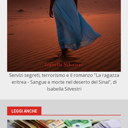
Servizi segreti, terrorismo e il romanzo "La ragazza
eritrea - Sangue e morte nel deserto del Sinai", di
Isabella Silvestri
LEGGI ANCHE