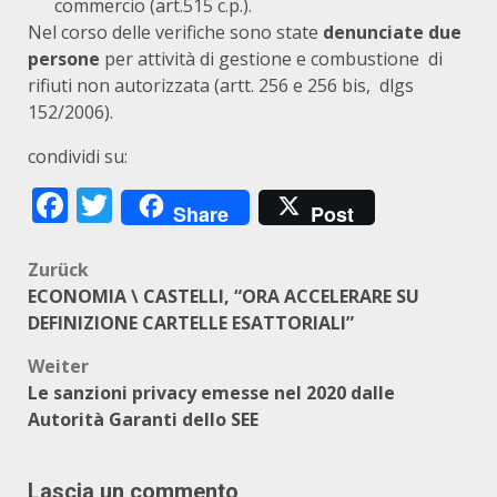
commercio (art.515 c.p.).
Nel corso delle verifiche sono state
denunciate due
persone
per attività di gestione e combustione di
rifiuti non autorizzata (artt. 256 e 256 bis, dlgs
152/2006).
condividi su:
Facebook
Twitter
Share
Post
Beitragsnavigation
Zurück
ECONOMIA \ CASTELLI, “ORA ACCELERARE SU
DEFINIZIONE CARTELLE ESATTORIALI”
Weiter
Le sanzioni privacy emesse nel 2020 dalle
Autorità Garanti dello SEE
Lascia un commento