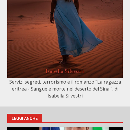
Servizi segreti, terrorismo e il romanzo "La ragazza
eritrea - Sangue e morte nel deserto del Sinai", di
Isabella Silvestri
LEGGI ANCHE