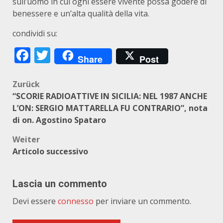
sull’uomo in cui ogni essere vivente possa godere di
benessere e un’alta qualità della vita.
condividi su:
Facebook
Twitter
Share
Post
Beitragsnavigation
Zurück
“SCORIE RADIOATTIVE IN SICILIA: NEL 1987 ANCHE
L’ON: SERGIO MATTARELLA FU CONTRARIO”, nota
di on. Agostino Spataro
Weiter
Articolo successivo
Lascia un commento
Devi essere
connesso
per inviare un commento.