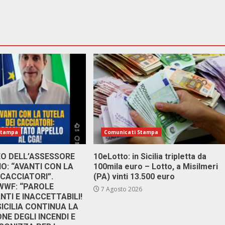
Stampa
Comunicati Stampa
DEO DELL’ASSESSORE
10eLotto: in Sicilia tripletta da
: “AVANTI CON LA
100mila euro – Lotto, a Misilmeri
 CACCIATORI”.
(PA) vinti 13.500 euro
 WWF: “PAROLE
7 Agosto 2026
TI E INACCETTABILI!
SICILIA CONTINUA LA
NE DEGLI INCENDI E