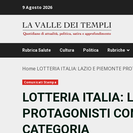
Zum
9 Agosto 2026
Inhalt
springen
Rubrica Salute
Cultura
Politica
Rubriche
Home
LOTTERIA ITALIA: LAZIO E PIEMONTE PR
Comunicati Stampa
LOTTERIA ITALIA: 
PROTAGONISTI CON
CATEGORIA