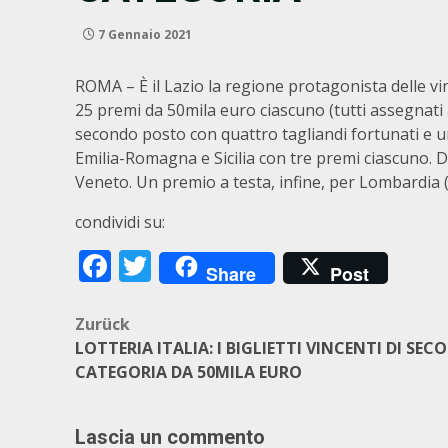
7 Gennaio 2021
ROMA – È il Lazio la regione protagonista delle vin
25 premi da 50mila euro ciascuno (tutti assegnati 
secondo posto con quattro tagliandi fortunati e 
Emilia-Romagna e Sicilia con tre premi ciascuno. 
Veneto. Un premio a testa, infine, per Lombardia (
condividi su:
Facebook
Twitter
Share
Post
Beitragsnavigation
Zurück
LOTTERIA ITALIA: I BIGLIETTI VINCENTI DI SE
CATEGORIA DA 50MILA EURO
Lascia un commento