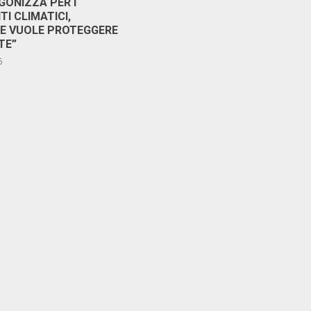
GONIZZA PER I
I CLIMATICI,
RE VUOLE PROTEGGERE
TE”
6