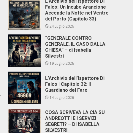
L’Archivio dell’Ispettore Di
Falco: Un Incubo Arancione
Accende la Notte nel Ventre
del Porto (Capitolo 33)
24 Luglio 2026
“GENERALE CONTRO
GENERALE. IL CASO DALLA
CHIESA” – di Isabella
Silvestri
19 Luglio 2026
L’Archivio dell’Ispettore Di
Falco | Capitolo 32: Il
Guardiano del Faro
r
14 Luglio 2026
i
i
COSA SCRIVEVA LA CIA SU
ANDREOTTI E I SERVIZI
SEGRETI? – DI ISABELLA
SILVESTRI