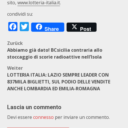
sito,
www.lotteria-italia.it
.
condividi su:
Facebook
Twitter
Share
Post
Beitragsnavigation
Zurück
Abbiamo già dato! BCsicilia contraria allo
stoccaggio di scorie radioattive nell’Isola
Weiter
LOTTERIA ITALIA: LAZIO SEMPRE LEADER CON
837MILA BIGLIETTI, SUL PODIO DELLE VENDITE
ANCHE LOMBARDIA ED EMILIA-ROMAGNA
Lascia un commento
Devi essere
connesso
per inviare un commento.