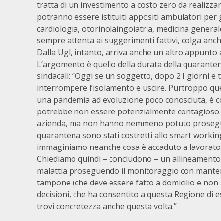
tratta di un investimento a costo zero da realizzar
potranno essere istituiti appositi ambulatori per
cardiologia, otorinolaingoiatria, medicina general
sempre attenta ai suggerimenti fattivi, colga anch
Dalla Ugl, intanto, arriva anche un altro appunto al
L’argomento è quello della durata della quaranten
sindacali: “Oggi se un soggetto, dopo 21 giorni e t
interrompere l’isolamento e uscire. Purtroppo ques
una pandemia ad evoluzione poco conosciuta, è co
potrebbe non essere potenzialmente contagioso. Mol
azienda, ma non hanno nemmeno potuto proseguire 
quarantena sono stati costretti allo smart working
immaginiamo neanche cosa è accaduto a lavorator
Chiediamo quindi – concludono – un allineamento 
malattia proseguendo il monitoraggio con manteni
tampone (che deve essere fatto a domicilio e non al
decisioni, che ha consentito a questa Regione di 
trovi concretezza anche questa volta.”