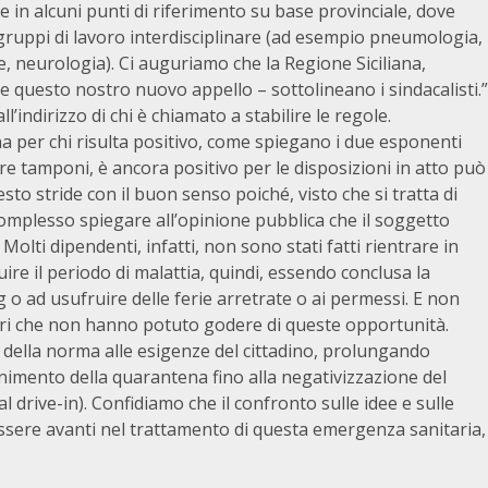
e in alcuni punti di riferimento su base provinciale, dove
 gruppi di lavoro interdisciplinare (ad esempio pneumologia,
e, neurologia). Ci auguriamo che la Regione Siciliana,
e questo nostro nuovo appello – sottolineano i sindacalisti.”
l’indirizzo di chi è chiamato a stabilire le regole.
a per chi risulta positivo, come spiegano i due esponenti
re tamponi, è ancora positivo per le disposizioni in atto può
to stride con il buon senso poiché, visto che si tratta di
mplesso spiegare all’opinione pubblica che il soggetto
ti dipendenti, infatti, non sono stati fatti rientrare in
il periodo di malattia, quindi, essendo conclusa la
 o ad usufruire delle ferie arretrate o ai permessi. E non
i che non hanno potuto godere di queste opportunità.
della norma alle esigenze del cittadino, prolungando
mento della quarantena fino alla negativizzazione del
 drive-in). Confidiamo che il confronto sulle idee e sulle
essere avanti nel trattamento di questa emergenza sanitaria,