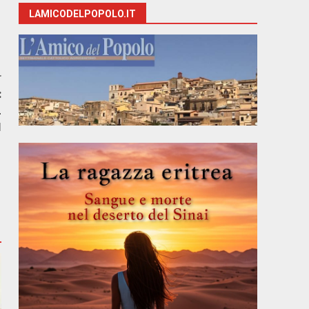
LAMICODELPOPOLO.IT
r
:
L
I