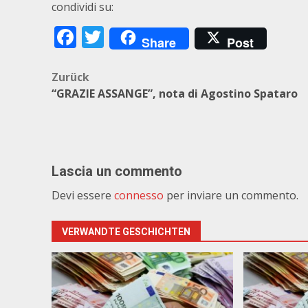
condividi su:
Facebook
Twitter
Share
Post
Beitragsnavigation
Zurück
“GRAZIE ASSANGE”, nota di Agostino Spataro
Lascia un commento
Devi essere
connesso
per inviare un commento.
VERWANDTE GESCHICHTEN