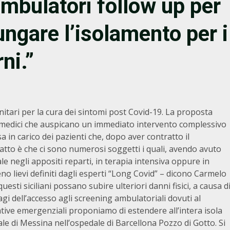
ambulatori follow up per
ungare l’isolamento per i
ni.”
 sanitari per la cura dei sintomi post Covid-19. La proposta
gl medici che auspicano un immediato intervento complessivo
a in carico dei pazienti che, dopo aver contratto il
fatto è che ci sono numerosi soggetti i quali, avendo avuto
le negli appositi reparti, in terapia intensiva oppure in
o lievi definiti dagli esperti “Long Covid” – dicono Carmelo
questi siciliani possano subire ulteriori danni fisici, a causa d
gi dell’accesso agli screening ambulatoriali dovuti al
ziative emergenziali proponiamo di estendere all’intera isola
ale di Messina nell’ospedale di Barcellona Pozzo di Gotto. Si