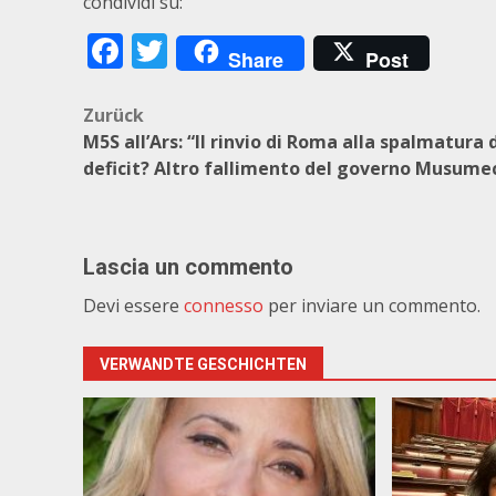
condividi su:
Facebook
Twitter
Share
Post
Beitragsnavigation
Zurück
M5S all’Ars: “Il rinvio di Roma alla spalmatura 
deficit? Altro fallimento del governo Musumec
Lascia un commento
Devi essere
connesso
per inviare un commento.
VERWANDTE GESCHICHTEN