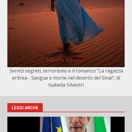
Servizi segreti, terrorismo e il romanzo "La ragazza
eritrea - Sangue e morte nel deserto del Sinai", di
Isabella Silvestri
LEGGI ANCHE