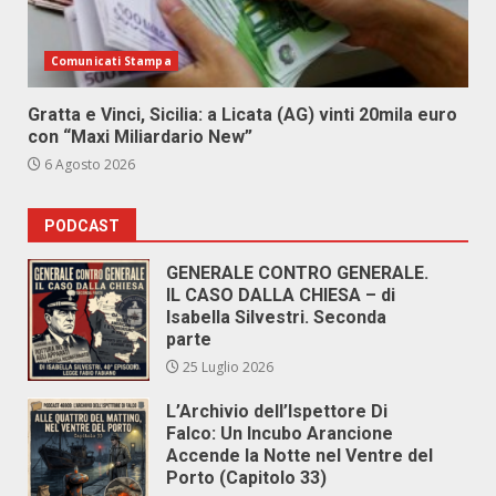
Comunicati Stampa
Gratta e Vinci, Sicilia: a Licata (AG) vinti 20mila euro
con “Maxi Miliardario New”
6 Agosto 2026
PODCAST
GENERALE CONTRO GENERALE.
IL CASO DALLA CHIESA – di
Isabella Silvestri. Seconda
parte
25 Luglio 2026
L’Archivio dell’Ispettore Di
Falco: Un Incubo Arancione
Accende la Notte nel Ventre del
Porto (Capitolo 33)