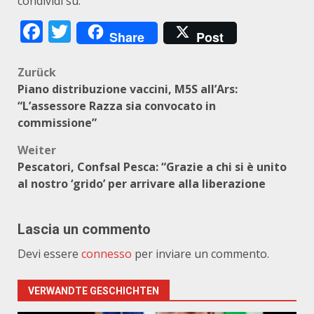
condividi su:
Facebook
Twitter
Share
Post
Beitragsnavigation
Zurück
Piano distribuzione vaccini, M5S all’Ars:
“L’assessore Razza sia convocato in
commissione”
Weiter
Pescatori, Confsal Pesca: “Grazie a chi si è unito
al nostro ‘grido’ per arrivare alla liberazione
Lascia un commento
Devi essere
connesso
per inviare un commento.
VERWANDTE GESCHICHTEN